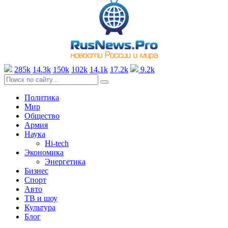
285k
14.3k
150k
102k
14.1k
17.2k
9.2k
Политика
Мир
Общество
Армия
Наука
Hi-tech
Экономика
Энергетика
Бизнес
Спорт
Авто
ТВ и шоу
Культура
Блог