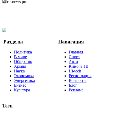
i@rusnews.pro
Telegram
Мы в Ok
Facebook
Twitter
YouTube
Google Новости
Разделы
Навигация
Политика
Главная
В мире
Спорт
Общество
Авто
Армия
Кино и ТВ
Наука
Hi-tech
Экономика
Регистрация
Энергетика
Контакты
Бизнес
Блог
Культура
Реклама
Теги
Россия
Украина
Москва
Израиль
Турция
стрельба