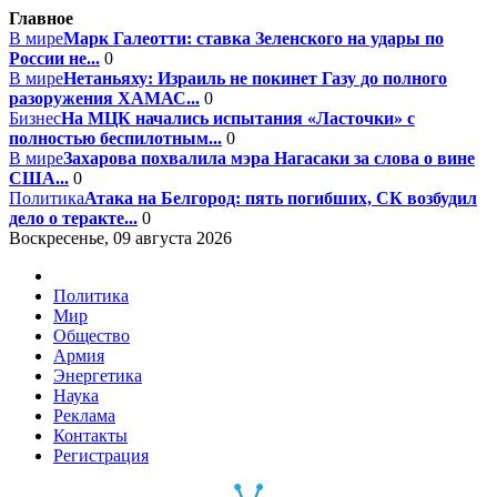
Главное
В мире
Марк Галеотти: ставка Зеленского на удары по
России не...
0
В мире
Нетаньяху: Израиль не покинет Газу до полного
разоружения ХАМАС...
0
Бизнес
На МЦК начались испытания «Ласточки» с
полностью беспилотным...
0
В мире
Захарова похвалила мэра Нагасаки за слова о вине
США...
0
Политика
Атака на Белгород: пять погибших, СК возбудил
дело о теракте...
0
Воскресенье, 09 августа 2026
Политика
Мир
Общество
Армия
Энергетика
Наука
Реклама
Контакты
Регистрация