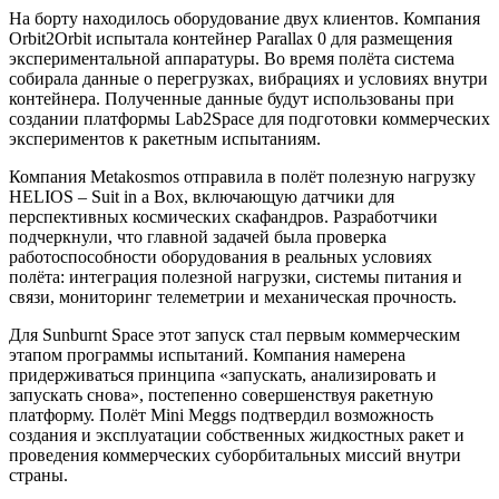
На борту находилось оборудование двух клиентов. Компания
Orbit2Orbit испытала контейнер Parallax 0 для размещения
экспериментальной аппаратуры. Во время полёта система
собирала данные о перегрузках, вибрациях и условиях внутри
контейнера. Полученные данные будут использованы при
создании платформы Lab2Space для подготовки коммерческих
экспериментов к ракетным испытаниям.
Компания Metakosmos отправила в полёт полезную нагрузку
HELIOS – Suit in a Box, включающую датчики для
перспективных космических скафандров. Разработчики
подчеркнули, что главной задачей была проверка
работоспособности оборудования в реальных условиях
полёта: интеграция полезной нагрузки, системы питания и
связи, мониторинг телеметрии и механическая прочность.
Для Sunburnt Space этот запуск стал первым коммерческим
этапом программы испытаний. Компания намерена
придерживаться принципа «запускать, анализировать и
запускать снова», постепенно совершенствуя ракетную
платформу. Полёт Mini Meggs подтвердил возможность
создания и эксплуатации собственных жидкостных ракет и
проведения коммерческих суборбитальных миссий внутри
страны.