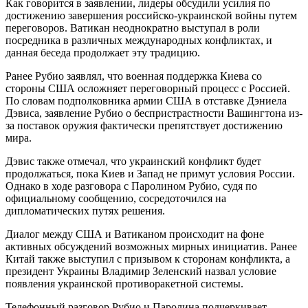
Как говорится в заявлении, лидеры обсудили усилия по
достижению завершения российско-украинской войны путем
переговоров. Ватикан неоднократно выступал в роли
посредника в различных международных конфликтах, и
данная беседа продолжает эту традицию.
Ранее Рубио заявлял, что военная поддержка Киева со
стороны США осложняет переговорный процесс с Россией.
По словам подполковника армии США в отставке Дэниела
Дэвиса, заявление Рубио о беспристрастности Вашингтона из-
за поставок оружия фактически препятствует достижению
мира.
Дэвис также отмечал, что украинский конфликт будет
продолжаться, пока Киев и Запад не примут условия России.
Однако в ходе разговора с Паролином Рубио, судя по
официальному сообщению, сосредоточился на
дипломатических путях решения.
Диалог между США и Ватиканом происходит на фоне
активных обсуждений возможных мирных инициатив. Ранее
Китай также выступил с призывом к сторонам конфликта, а
президент Украины Владимир Зеленский назвал условие
появления украинской противоракетной системы.
Телефонный разговор Рубио и Паролина подчеркивает