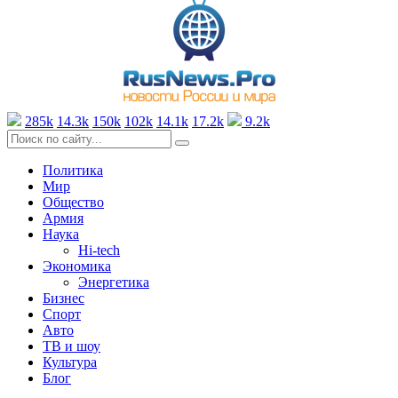
285k
14.3k
150k
102k
14.1k
17.2k
9.2k
Политика
Мир
Общество
Армия
Наука
Hi-tech
Экономика
Энергетика
Бизнес
Спорт
Авто
ТВ и шоу
Культура
Блог