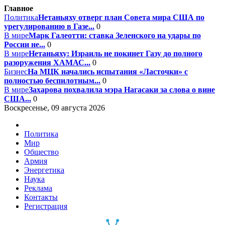
Главное
Политика
Нетаньяху отверг план Совета мира США по
урегулированию в Газе...
0
В мире
Марк Галеотти: ставка Зеленского на удары по
России не...
0
В мире
Нетаньяху: Израиль не покинет Газу до полного
разоружения ХАМАС...
0
Бизнес
На МЦК начались испытания «Ласточки» с
полностью беспилотным...
0
В мире
Захарова похвалила мэра Нагасаки за слова о вине
США...
0
Воскресенье, 09 августа 2026
Политика
Мир
Общество
Армия
Энергетика
Наука
Реклама
Контакты
Регистрация