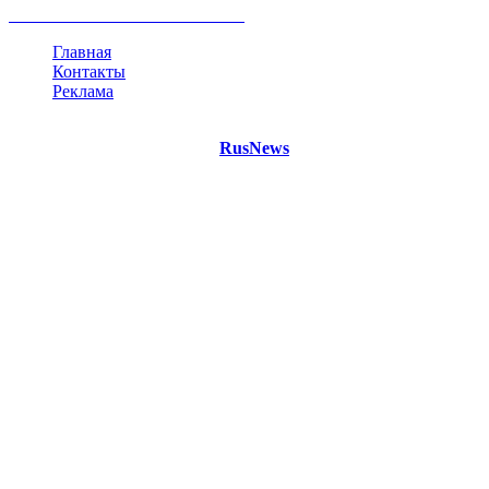
все теги
Главная
Контакты
Реклама
©
Copyright 2021 Портал "
RusNews
.PRO"
- новости России
и мира.