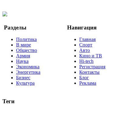
Twitter
YouTube
Google Новости
Разделы
Навигация
Политика
Главная
В мире
Спорт
Общество
Авто
Армия
Кино и ТВ
Наука
Hi-tech
Экономика
Регистрация
Энергетика
Контакты
Бизнес
Блог
Культура
Реклама
Теги
Россия
Украина
Москва
Израиль
Турция
стрельба
туризм
Крым
Египет
Татарстан
Владимир Путин
Белоруссия
США
Евросоюз
Китай
Госдума
Меркель
безработица
Индия
коррупция
кризис
государство
рейтинг
трагедия
анализ
власть
забастовка
выборы