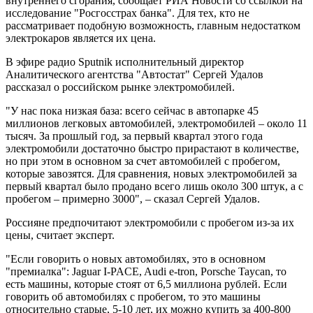
внутреннего сгорания, сообщает РИА Новости со ссылкой на
исследование "Росгосстрах банка". Для тех, кто не
рассматривает подобную возможность, главным недостатком
электрокаров является их цена.
В эфире радио Sputnik исполнительный директор
Аналитического агентства "Автостат" Сергей Удалов
рассказал о российском рынке электромобилей.
"У нас пока низкая база: всего сейчас в автопарке 45
миллионов легковых автомобилей, электромобилей – около 11
тысяч. За прошлый год, за первый квартал этого года
электромобили достаточно быстро прирастают в количестве,
но при этом в основном за счет автомобилей с пробегом,
которые завозятся. Для сравнения, новых электромобилей за
первый квартал было продано всего лишь около 300 штук, а с
пробегом – примерно 3000", – сказал Сергей Удалов.
Россияне предпочитают электромобили с пробегом из-за их
цены, считает эксперт.
"Если говорить о новых автомобилях, это в основном
"премиалка": Jaguar I-PACE, Audi e-tron, Porsche Taycan, то
есть машины, которые стоят от 6,5 миллиона рублей. Если
говорить об автомобилях с пробегом, то это машины
относительно старые, 5-10 лет, их можно купить за 400-800