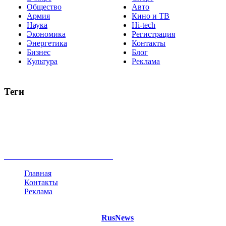
Общество
Авто
Армия
Кино и ТВ
Наука
Hi-tech
Экономика
Регистрация
Энергетика
Контакты
Бизнес
Блог
Культура
Реклама
Теги
Россия
Украина
Москва
Израиль
Турция
стрельба
туризм
Крым
Египет
Татарстан
Владимир Путин
Белоруссия
США
Евросоюз
Китай
Госдума
Меркель
безработица
Индия
коррупция
кризис
государство
рейтинг
трагедия
анализ
власть
забастовка
выборы
все теги
Главная
Контакты
Реклама
©
Copyright 2021 Портал "
RusNews
.PRO"
- новости России