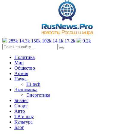
285k
14.3k
150k
102k
14.1k
17.2k
9.2k
Политика
Мир
Общество
Армия
Наука
Hi-tech
Экономика
Энергетика
Бизнес
Спорт
Авто
ТВ и шоу
Культура
Блог