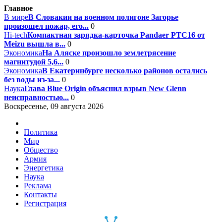
Главное
В мире
В Словакии на военном полигоне Загорье
произошел пожар, его...
0
Hi-tech
Компактная зарядка-карточка Pandaer PTC16 от
Meizu вышла в...
0
Экономика
На Аляске произошло землетрясение
магнитудой 5,6...
0
Экономика
В Екатеринбурге несколько районов остались
без воды из-за...
0
Наука
Глава Blue Origin объяснил взрыв New Glenn
неисправностью...
0
Воскресенье, 09 августа 2026
Политика
Мир
Общество
Армия
Энергетика
Наука
Реклама
Контакты
Регистрация