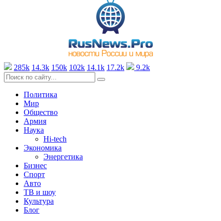
285k
14.3k
150k
102k
14.1k
17.2k
9.2k
Политика
Мир
Общество
Армия
Наука
Hi-tech
Экономика
Энергетика
Бизнес
Спорт
Авто
ТВ и шоу
Культура
Блог