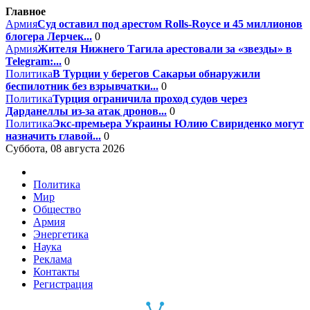
Главное
Армия
Суд оставил под арестом Rolls-Royce и 45 миллионов
блогера Лерчек...
0
Армия
Жителя Нижнего Тагила арестовали за «звезды» в
Telegram:...
0
Политика
В Турции у берегов Сакарьи обнаружили
беспилотник без взрывчатки...
0
Политика
Турция ограничила проход судов через
Дарданеллы из-за атак дронов...
0
Политика
Экс-премьера Украины Юлию Свириденко могут
назначить главой...
0
Суббота, 08 августа 2026
Политика
Мир
Общество
Армия
Энергетика
Наука
Реклама
Контакты
Регистрация