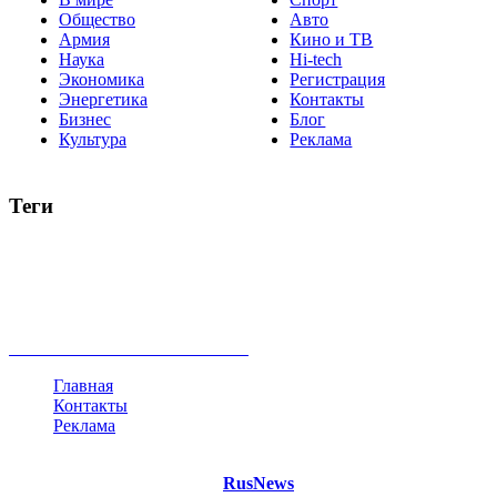
Общество
Авто
Армия
Кино и ТВ
Наука
Hi-tech
Экономика
Регистрация
Энергетика
Контакты
Бизнес
Блог
Культура
Реклама
Теги
Россия
Украина
Москва
Израиль
Турция
стрельба
туризм
Крым
Египет
Татарстан
Владимир Путин
Белоруссия
США
Евросоюз
Китай
Госдума
Меркель
безработица
Индия
коррупция
кризис
государство
рейтинг
трагедия
анализ
власть
забастовка
выборы
все теги
Главная
Контакты
Реклама
©
Copyright 2021 Портал "
RusNews
.PRO"
- новости России