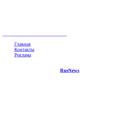
Россия
Украина
Москва
Израиль
Турция
стрельба
туризм
Крым
Египет
Татарстан
Владимир Путин
Белоруссия
США
Евросоюз
Китай
Госдума
Меркель
безработица
Индия
коррупция
кризис
государство
рейтинг
трагедия
анализ
власть
забастовка
выборы
все теги
Главная
Контакты
Реклама
©
Copyright 2021 Портал "
RusNews
.PRO"
- новости России
и мира.