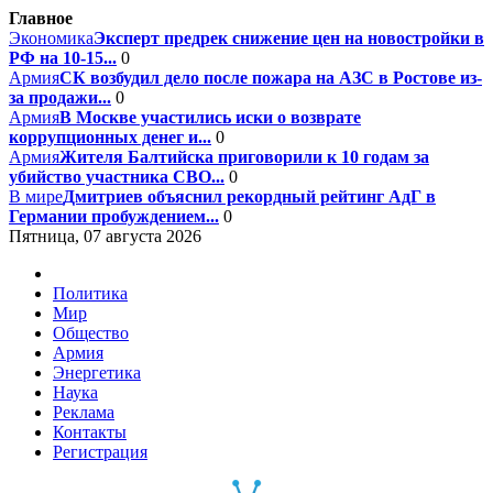
Главное
Экономика
Эксперт предрек снижение цен на новостройки в
РФ на 10-15...
0
Армия
СК возбудил дело после пожара на АЗС в Ростове из-
за продажи...
0
Армия
В Москве участились иски о возврате
коррупционных денег и...
0
Армия
Жителя Балтийска приговорили к 10 годам за
убийство участника СВО...
0
В мире
Дмитриев объяснил рекордный рейтинг АдГ в
Германии пробуждением...
0
Пятница, 07 августа 2026
Политика
Мир
Общество
Армия
Энергетика
Наука
Реклама
Контакты
Регистрация