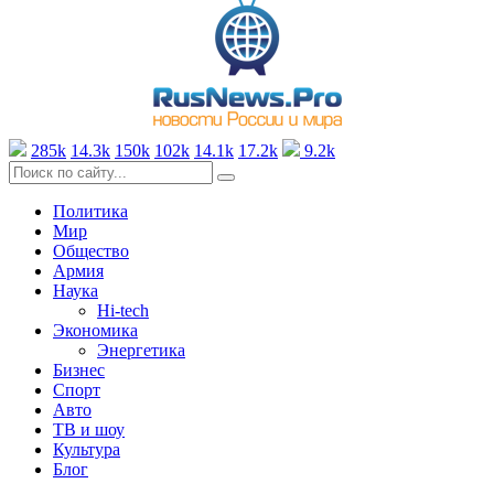
285k
14.3k
150k
102k
14.1k
17.2k
9.2k
Политика
Мир
Общество
Армия
Наука
Hi-tech
Экономика
Энергетика
Бизнес
Спорт
Авто
ТВ и шоу
Культура
Блог