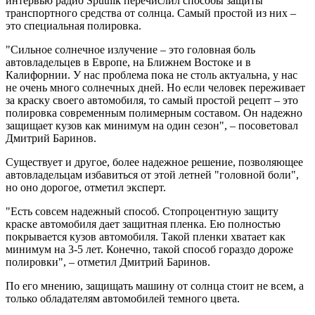
интервью радио Sputnik перечислил способы защиты
транспортного средства от солнца. Самый простой из них –
это специальная полировка.
"Сильное солнечное излучение – это головная боль
автовладельцев в Европе, на Ближнем Востоке и в
Калифорнии. У нас проблема пока не столь актуальна, у нас
не очень много солнечных дней. Но если человек переживает
за краску своего автомобиля, то самый простой рецепт – это
полировка современным полимерным составом. Он надежно
защищает кузов как минимум на один сезон", – посоветовал
Дмитрий Баринов.
Существует и другое, более надежное решение, позволяющее
автовладельцам избавиться от этой летней "головной боли",
но оно дорогое, отметил эксперт.
"Есть совсем надежный способ. Стопроцентную защиту
краске автомобиля дает защитная пленка. Ею полностью
покрывается кузов автомобиля. Такой пленки хватает как
минимум на 3-5 лет. Конечно, такой способ гораздо дороже
полировки", – отметил Дмитрий Баринов.
По его мнению, защищать машину от солнца стоит не всем, а
только обладателям автомобилей темного цвета.