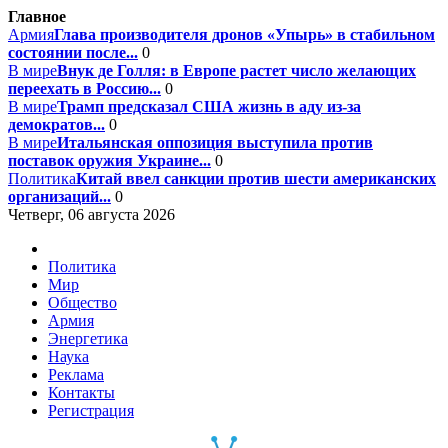
Главное
Армия
Глава производителя дронов «Упырь» в стабильном
состоянии после...
0
В мире
Внук де Голля: в Европе растет число желающих
переехать в Россию...
0
В мире
Трамп предсказал США жизнь в аду из-за
демократов...
0
В мире
Итальянская оппозиция выступила против
поставок оружия Украине...
0
Политика
Китай ввел санкции против шести американских
организаций...
0
Четверг, 06 августа 2026
Политика
Мир
Общество
Армия
Энергетика
Наука
Реклама
Контакты
Регистрация