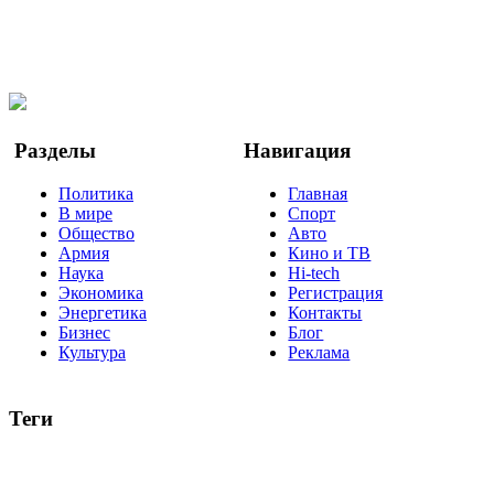
Telegram
Мы в Ok
Facebook
Twitter
YouTube
Google Новости
Разделы
Навигация
Политика
Главная
В мире
Спорт
Общество
Авто
Армия
Кино и ТВ
Наука
Hi-tech
Экономика
Регистрация
Энергетика
Контакты
Бизнес
Блог
Культура
Реклама
Теги
Россия
Украина
Москва
Израиль
Турция
стрельба
туризм
Крым
Египет
Татарстан
Владимир Путин