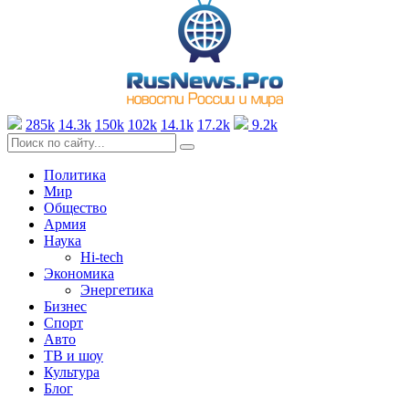
285k
14.3k
150k
102k
14.1k
17.2k
9.2k
Политика
Мир
Общество
Армия
Наука
Hi-tech
Экономика
Энергетика
Бизнес
Спорт
Авто
ТВ и шоу
Культура
Блог