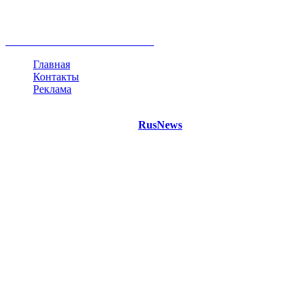
Белоруссия
США
Евросоюз
Китай
Госдума
Меркель
безработица
Индия
коррупция
кризис
государство
рейтинг
трагедия
анализ
власть
забастовка
выборы
все теги
Главная
Контакты
Реклама
©
Copyright 2021 Портал "
RusNews
.PRO"
- новости России
и мира.