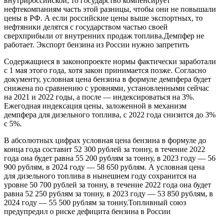
внутрироссийской, то государство компенсирует
нефтекомпаниям часть этой разницы, чтобы они не повышали
цены в РФ. А если российские цены выше экспортных, то
нефтяники делятся с государством частью своей
сверхприбыли от внутренних продаж топлива.Демпфер не
работает. Экспорт бензина из России нужно запретить
Содержащиеся в законопроекте нормы фактически заработали
с 1 мая этого года, хотя закон принимается позже. Согласно
документу, условная цена бензина в формуле демпфера будет
снижена по сравнению с уровнями, установленными сейчас
на 2021 и 2022 годы, а после — индексироваться на 3%.
Ежегодная индексация цены, заложенной в механизм
демпфера для дизельного топлива, с 2022 года снизится до 3%
с 5%.
В абсолютных цифрах условная цена бензина в формуле до
конца года составит 52 300 рублей за тонну, в течение 2022
года она будет равна 55 200 рублям за тонну, в 2023 году — 56
900 рублям, в 2024 году — 58 650 рублям. А условная цена
для дизельного топлива в нынешнем году сохранится на
уровне 50 700 рублей за тонну, в течение 2022 года она будет
равна 52 250 рублям за тонну, в 2023 году — 53 850 рублям, в
2024 году — 55 500 рублям за тонну.Топливный союз
предупредил о риске дефицита бензина в России