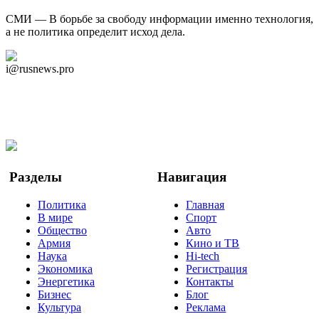
СМИ — В борьбе за свободу информации именно технология,
а не политика определит исход дела.
Дзен Канал
i@rusnews.pro
Telegram
Мы в Ok
Facebook
Twitter
YouTube
Google Новости
Разделы
Навигация
Политика
Главная
В мире
Спорт
Общество
Авто
Армия
Кино и ТВ
Наука
Hi-tech
Экономика
Регистрация
Энергетика
Контакты
Бизнес
Блог
Культура
Реклама