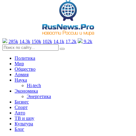
285k
14.3k
150k
102k
14.1k
17.2k
9.2k
Политика
Мир
Общество
Армия
Наука
Hi-tech
Экономика
Энергетика
Бизнес
Спорт
Авто
ТВ и шоу
Культура
Блог