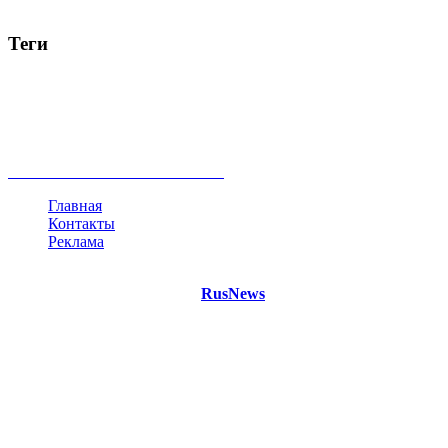
Теги
Россия
Украина
Москва
Израиль
Турция
стрельба
туризм
Крым
Египет
Татарстан
Владимир Путин
Белоруссия
США
Евросоюз
Китай
Госдума
Меркель
безработица
Индия
коррупция
кризис
государство
рейтинг
трагедия
анализ
власть
забастовка
выборы
все теги
Главная
Контакты
Реклама
©
Copyright 2021 Портал "
RusNews
.PRO"
- новости России
и мира.