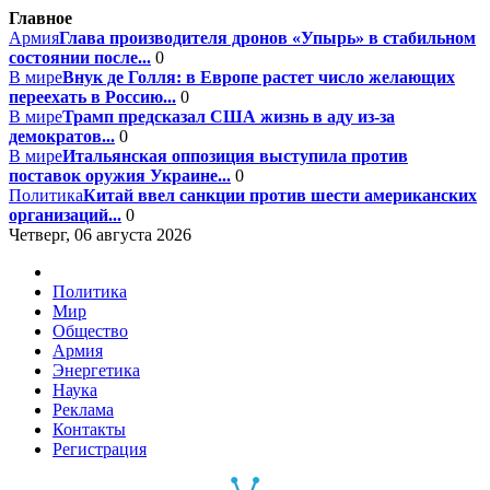
Главное
Армия
Глава производителя дронов «Упырь» в стабильном
состоянии после...
0
В мире
Внук де Голля: в Европе растет число желающих
переехать в Россию...
0
В мире
Трамп предсказал США жизнь в аду из-за
демократов...
0
В мире
Итальянская оппозиция выступила против
поставок оружия Украине...
0
Политика
Китай ввел санкции против шести американских
организаций...
0
Четверг, 06 августа 2026
Политика
Мир
Общество
Армия
Энергетика
Наука
Реклама
Контакты
Регистрация