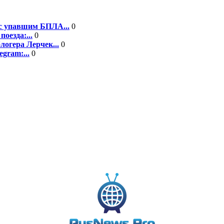
 с упавшим БПЛА...
0
оезда:...
0
логера Лерчек...
0
gram:...
0