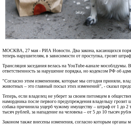
МОСКВА, 27 мая - РИА Новости. Два закона, касающихся поряд
теперь нарушителям, в зависимости от проступка, грозят штраф
Трансляция заседания велась на YouTube-канале мособлдумы. 
ответственность за нарушение порядка, но кодексом РФ об ад
"Согласно этим изменениям, которые мы сегодня приняли, вл
животных – это главный посыл этих изменений", - сказал пред
Теперь, если владелец не уберет за своим питомцем в обществе
намордника после первого предупреждения владельцу грозит шт
собака причинила ущерб чужому имуществу – штраф от 1 до 2 т
тысяч рублей, за нападение на человека – от 5 до 10 тысяч рубл
Законом также внесены изменения, согласно которым органы м