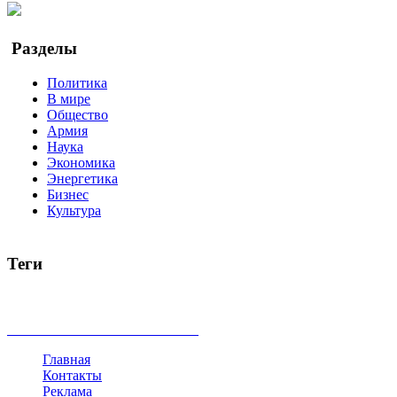
Google Новости
Разделы
Политика
В мире
Общество
Армия
Наука
Экономика
Энергетика
Бизнес
Культура
Теги
Россия
Украина
Москва
Израиль
Турция
стрельба
туриз
Индия
коррупция
кризис
государство
рейтинг
трагедия
все теги
Главная
Контакты
Реклама