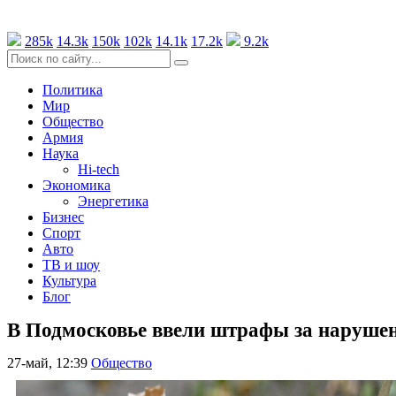
285k
14.3k
150k
102k
14.1k
17.2k
9.2k
Политика
Мир
Общество
Армия
Наука
Hi-tech
Экономика
Энергетика
Бизнес
Спорт
Авто
ТВ и шоу
Культура
Блог
В Подмосковье ввели штрафы за нарушен
27-май, 12:39
Общество