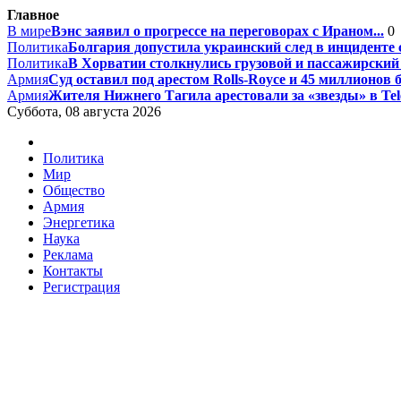
Главное
В мире
Вэнс заявил о прогрессе на переговорах с Ираном...
0
Политика
Болгария допустила украинский след в инциденте
Политика
В Хорватии столкнулись грузовой и пассажирский п
Армия
Суд оставил под арестом Rolls-Royce и 45 миллионов б
Армия
Жителя Нижнего Тагила арестовали за «звезды» в Tele
Суббота, 08 августа 2026
Политика
Мир
Общество
Армия
Энергетика
Наука
Реклама
Контакты
Регистрация