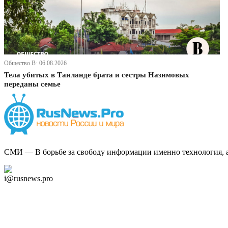
Общество В· 06.08.2026
Тела убитых в Таиланде брата и сестры Назимовых
переданы семье
СМИ — В борьбе за свободу информации именно технология, а 
Дзен Канал
i@rusnews.pro
Telegram
Мы в Ok
Facebook
Twitter
YouTube