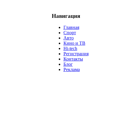
Навигация
Главная
Спорт
Авто
Кино и ТВ
Hi-tech
Регистрация
Контакты
Блог
Реклама
м
Крым
Египет
Татарстан
Владимир Путин
Белоруссия
С
анализ
власть
забастовка
выборы