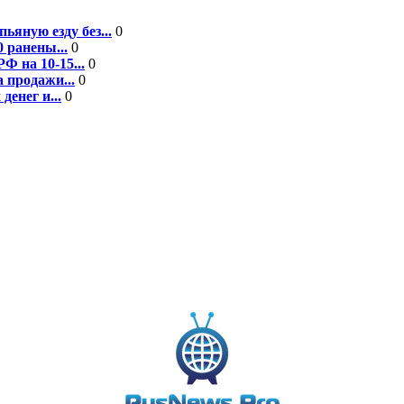
ьяную езду без...
0
 ранены...
0
Ф на 10-15...
0
 продажи...
0
енег и...
0