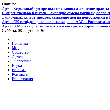
Главное
Армия
Верховный суд признал незаконным лишение прав за п
В мире
Стрельба в школе Таиланда: семеро погибли, более 20
Экономика
Эксперт предрек снижение цен на новостройки в Р
Армия
СК возбудил дело после пожара на АЗС в Ростове из-за
Армия
В Москве участились иски о возврате коррупционных д
Суббота, 08 августа 2026
Политика
Мир
Общество
Армия
Энергетика
Наука
Реклама
Контакты
Регистрация