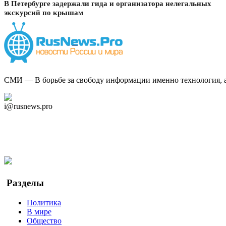
В Петербурге задержали гида и организатора нелегальных
экскурсий по крышам
СМИ — В борьбе за свободу информации именно технология, а 
Дзен Канал
i@rusnews.pro
Telegram
Мы в Ok
Facebook
Twitter
YouTube
Google Новости
Разделы
Политика
В мире
Общество