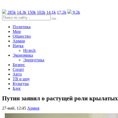
285k
14.3k
150k
102k
14.1k
17.2k
9.2k
Политика
Мир
Общество
Армия
Наука
Hi-tech
Экономика
Энергетика
Бизнес
Спорт
Авто
ТВ и шоу
Культура
Блог
Путин заявил о растущей роли крылатых
27-май, 12:45
Армия