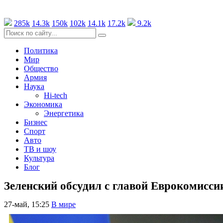
285k
14.3k
150k
102k
14.1k
17.2k
9.2k
Политика
Мир
Общество
Армия
Наука
Hi-tech
Экономика
Энергетика
Бизнес
Спорт
Авто
ТВ и шоу
Культура
Блог
Зеленский обсудил с главой Еврокомисси
27-май, 15:25
В мире