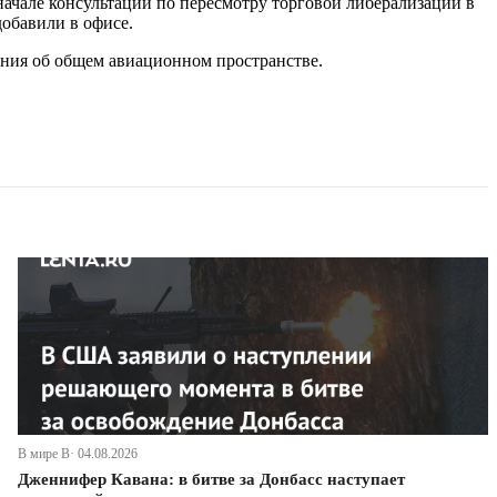
ачале консультаций по пересмотру торговой либерализации в
обавили в офисе.
ения об общем авиационном пространстве.
В мире В· 04.08.2026
Дженнифер Кавана: в битве за Донбасс наступает