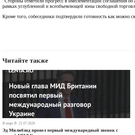
"Стороны отметили прогресс в имплементации соглашения об а
рамках углубленной и всеобъемлющей зоны свободной торговли
Кроме того, собеседники подтвердили готовность как можно с
Читайте также
В мире В· 21.07.2026
Эд Милибэнд провел первый международный звонок с