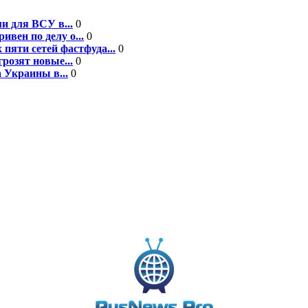
и для ВСУ в...
0
вен по делу о...
0
пяти сетей фастфуда...
0
розят новые...
0
 Украины в...
0