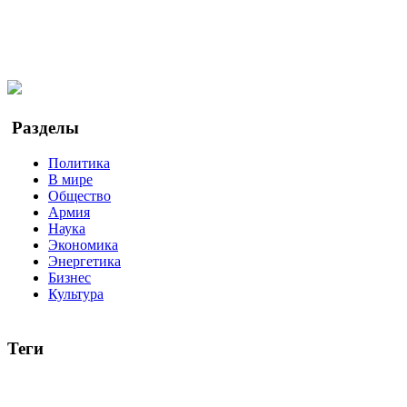
Telegram
Мы в Ok
Facebook
Twitter
YouTube
Google Новости
Разделы
Политика
В мире
Общество
Армия
Наука
Экономика
Энергетика
Бизнес
Культура
Теги
Россия
Украина
Москва
Израиль
Турция
стрельба
туриз
Индия
коррупция
кризис
государство
рейтинг
трагедия