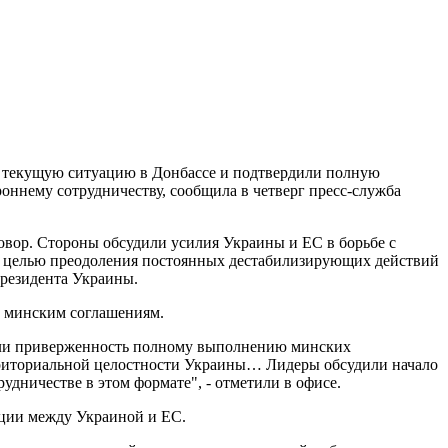
и текущую ситуацию в Донбассе и подтвердили полную
ннему сотрудничеству, сообщила в четверг пресс-служба
вор. Стороны обсудили усилия Украины и ЕС в борьбе с
 с целью преодоления постоянных дестабилизирующих действий
президента Украины.
ь минским соглашениям.
дили приверженность полному выполнению минских
ерриториальной целостности Украины… Лидеры обсудили начало
удничестве в этом формате", - отметили в офисе.
ации между Украиной и ЕС.