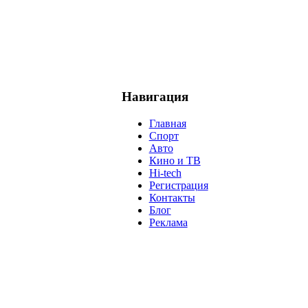
Навигация
Главная
Спорт
Авто
Кино и ТВ
Hi-tech
Регистрация
Контакты
Блог
Реклама
м
Крым
Египет
Татарстан
Владимир Путин
Белоруссия
С
анализ
власть
забастовка
выборы