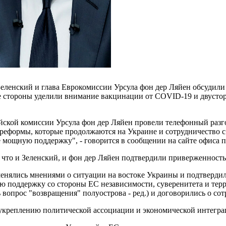
еленский и глава Еврокомиссии Урсула фон дер Ляйен обсудил
стороны уделили внимание вакцинации от COVID-19 и двусторо
ской комиссии Урсула фон дер Ляйен провели телефонный разго
, реформы, которые продолжаются на Украине и сотрудничество
е мощную поддержку", - говорится в сообщении на сайте офиса 
 что и Зеленский, и фон дер Ляйен подтвердили приверженност
бменялись мнениями о ситуации на востоке Украины и подтвер
ую поддержку со стороны ЕС независимости, суверенитета и т
опрос "возвращения" полуострова - ред.) и договорились о сотр
 укреплению политической ассоциации и экономической интегр