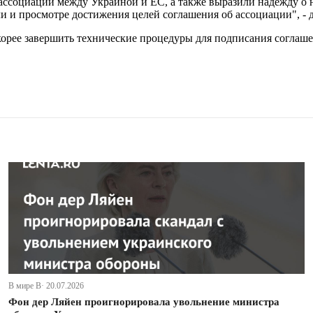
ссоциации между Украиной и ЕС, а также выразили надежду о н
 и просмотре достижения целей соглашения об ассоциации", - д
корее завершить технические процедуры для подписания соглаш
В мире В· 20.07.2026
Фон дер Ляйен проигнорировала увольнение министра