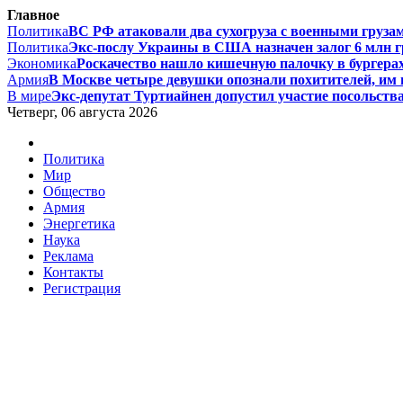
Главное
Политика
ВС РФ атаковали два сухогруза с военными грузам
Политика
Экс-послу Украины в США назначен залог 6 млн гри
Экономика
Роскачество нашло кишечную палочку в бургерах 
Армия
В Москве четыре девушки опознали похитителей, им г
В мире
Экс-депутат Туртиайнен допустил участие посольства
Четверг, 06 августа 2026
Политика
Мир
Общество
Армия
Энергетика
Наука
Реклама
Контакты
Регистрация