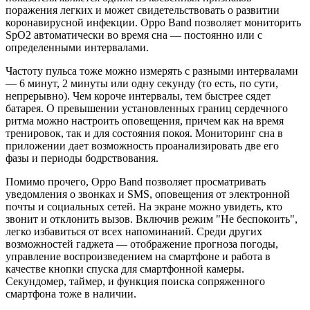
поражения легких и может свидетельствовать о развитии
коронавирусной инфекции. Oppo Band позволяет мониторить
SpO2 автоматически во время сна — постоянно или с
определенными интервалами.
Частоту пульса тоже можно измерять с разными интервалами
— 6 минут, 2 минуты или одну секунду (то есть, по сути,
непрерывно). Чем короче интервалы, тем быстрее сядет
батарея. О превышении установленных границ сердечного
ритма можно настроить оповещения, причем как на время
тренировок, так и для состояния покоя. Мониторинг сна в
приложении дает возможность проанализировать две его
фазы и периоды бодрствования.
Помимо прочего, Oppo Band позволяет просматривать
уведомления о звонках и SMS, оповещения от электронной
почты и социальных сетей. На экране можно увидеть, кто
звонит и отклонить вызов. Включив режим "Не беспокоить",
легко избавиться от всех напоминаний. Среди других
возможностей гаджета — отображение прогноза погоды,
управление воспроизведением на смартфоне и работа в
качестве кнопки спуска для смартфонной камеры.
Секундомер, таймер, и функция поиска сопряженного
смартфона тоже в наличии.