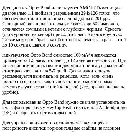
Для дисплея Oppo Band используется AMOLED-матрица с
диагональю 1,1 дюйма и разрешением 294x126 точки, что
обеспечивает плотность пикселей на дюйм в 291 ppi.
Сенсорный экран, на котором умещается до 50 символов,
отличается сочными цветами с глубоким черным. Яркость
(пять уровней на выбор) приходится настраивать вручную.
Также можно выбрать, как быстро отключается экран — от 5
до 10 секунд с шагом в секунду.
Аккумулятор Oppo Band емкостью 100 мА*ч заряжается
примерно за 1,5 часа, что дает до 12 дней автономности. При
интенсивном использовании для мониторинга упражнений
стоит рассчитывать на 5-7 дней. Для зарядки капсулу
рекомендуется вынимать из ремешка. Хотя, если очень
постараться, пристыковать док-станцию можно прямо к
ремешку с уже вставленной капсулой (что, правда, не очень
удобно).
Для использования Oppo Band нужно сначала установить на
смартфон программу HeyTap Health (есть и для Android, и для
iOS) и следовать инструкциям в ней.
Для управляющих жестов используется вся лицевая
поверхность дисплея: горизонтальные свайпы на главном