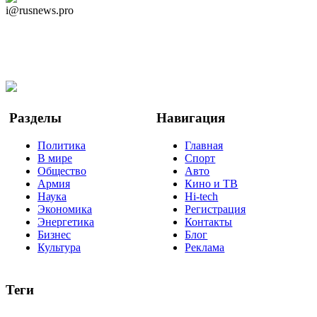
i@rusnews.pro
Telegram
Мы в Ok
Facebook
Twitter
YouTube
Google Новости
Разделы
Навигация
Политика
Главная
В мире
Спорт
Общество
Авто
Армия
Кино и ТВ
Наука
Hi-tech
Экономика
Регистрация
Энергетика
Контакты
Бизнес
Блог
Культура
Реклама
Теги
Россия
Украина
Москва
Израиль
Турция
стрельба