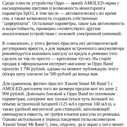
Среди плюсов устройства Oppo — яркий AMOLED-экран с
насыщенными цветами и возможность мониторинга
параметра SpO2, в том числе — автоматического во время
сна, а также возможность создавать собственные
"циферблаты". Остальные параметры, такие как автономность
и водостойкость, примерно соответствуют другим
аналогичным устройствам с похожей электронной начинкой.
К сожалению, у этого фитнес-браслета нет автоматической
регулировки яркости, а для зарядки встроенного аккумулятора
рекомендуется вынимать капсулу из кредла в ремешке (что
сделать не так-то просто — крепление тугое). На старте
продаж в официальном интернет-магазине за Oppo Band
просили 3 790 рублей, однако на момент публикации этого
обзора цену снизили на 500 рублей до конца мая.
Для сравнения, фитнес-браслет Xiaomi Smart Mi Band 5 с
AMOLED-дисплеем того же размера предлагают по цене 2
990 рублей. Довольно близкий к Oppo Band по основным
параметрам, соперник мог похвастаться чуть большей по
объему встроенной батареей (125 мАч против 100 мАч), а
также удобной магнитной док-станцией, заполняющей
имеющуюся емкость, не требуя изъятия капсулы из ремешка.
Однако актуальным в период пандемии пульсоксиметром
Xiaomi Smart Mi Band 5, увы, обделен, да и экран у него менее