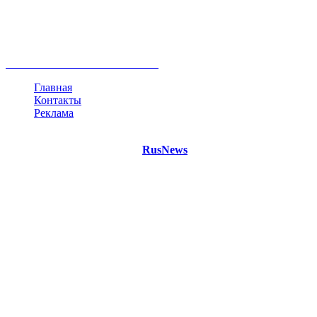
туризм
Крым
Египет
Татарстан
Владимир Путин
Белоруссия
США
Евросоюз
Китай
Госдума
Меркель
безработица
Индия
коррупция
кризис
государство
рейтинг
трагедия
анализ
власть
забастовка
выборы
все теги
Главная
Контакты
Реклама
©
Copyright 2021 Портал "
RusNews
.PRO"
- новости России
и мира.