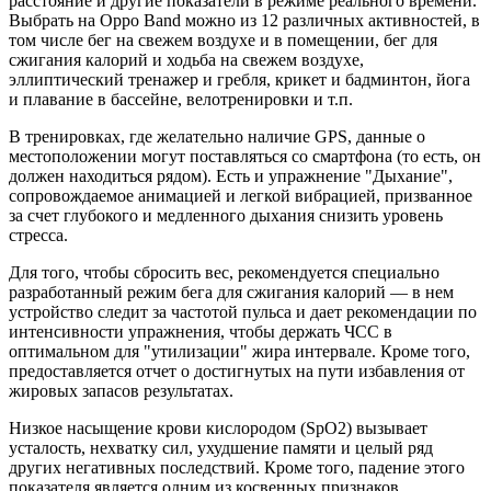
расстояние и другие показатели в режиме реального времени.
Выбрать на Oppo Band можно из 12 различных активностей, в
том числе бег на свежем воздухе и в помещении, бег для
сжигания калорий и ходьба на свежем воздухе,
эллиптический тренажер и гребля, крикет и бадминтон, йога
и плавание в бассейне, велотренировки и т.п.
В тренировках, где желательно наличие GPS, данные о
местоположении могут поставляться со смартфона (то есть, он
должен находиться рядом). Есть и упражнение "Дыхание",
сопровождаемое анимацией и легкой вибрацией, призванное
за счет глубокого и медленного дыхания снизить уровень
стресса.
Для того, чтобы сбросить вес, рекомендуется специально
разработанный режим бега для сжигания калорий — в нем
устройство следит за частотой пульса и дает рекомендации по
интенсивности упражнения, чтобы держать ЧСС в
оптимальном для "утилизации" жира интервале. Кроме того,
предоставляется отчет о достигнутых на пути избавления от
жировых запасов результатах.
Низкое насыщение крови кислородом (SpO2) вызывает
усталость, нехватку сил, ухудшение памяти и целый ряд
других негативных последствий. Кроме того, падение этого
показателя является одним из косвенных признаков