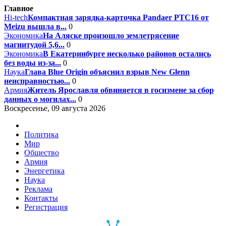
Главное
Hi-tech
Компактная зарядка-карточка Pandaer PTC16 от
Meizu вышла в...
0
Экономика
На Аляске произошло землетрясение
магнитудой 5,6...
0
Экономика
В Екатеринбурге несколько районов остались
без воды из-за...
0
Наука
Глава Blue Origin объяснил взрыв New Glenn
неисправностью...
0
Армия
Житель Ярославля обвиняется в госизмене за сбор
данных о могилах...
0
Воскресенье, 09 августа 2026
Политика
Мир
Общество
Армия
Энергетика
Наука
Реклама
Контакты
Регистрация