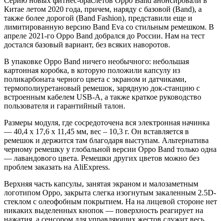
Серию новых фитнес-браслетов Oppo Band анонсировали в
Китае летом 2020 года, причем, наряду с базовой (Band), а
также более дорогой (Band Fashion), представили еще и
лимитированную версию Band Eva со стильным ремешком. В
апреле 2021-го Oppo Band добрался до России. Нам на тест
достался базовый вариант, без всяких наворотов.
В упаковке Oppo Band ничего необычного: небольшая
картонная коробка, в которую положили капсулу из
поликарбоната черного цвета с экраном и датчиками,
термополиуретановый ремешок, зарядную док-станцию с
встроенным кабелем USB-A, а также краткое руководство
пользователя и гарантийный талон.
Размеры модуля, где сосредоточена вся электронная начинка
— 40,4 х 17,6 х 11,45 мм, вес – 10,3 г. Он вставляется в
ремешок и держится там благодаря выступам. Альтернатива
черному ремешку у глобальной версии Oppo Band только одна
— лавандового цвета. Ремешки других цветов можно без
проблем заказать на AliExpress.
Верхняя часть капсулы, занятая экраном и малозаметным
логотипом Oppo, закрыта слегка изогнутым закаленным 2.5D-
стеклом с олеофобным покрытием. На на лицевой стороне нет
никаких выделенных кнопок — поверхность реагирует на
нажатия, а сенсором для управляющих жестов служит весь