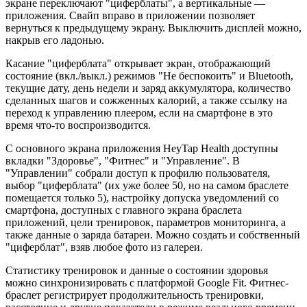
экране переключают "циферблаты", а вертикальные —
приложения. Свайп вправо в приложении позволяет
вернуться к предыдущему экрану. Выключить дисплей можно,
накрыв его ладонью.
Касание "циферблата" открывает экран, отображающий
состояние (вкл./выкл.) режимов "Не беспокоить" и Bluetooth,
текущие дату, день недели и заряд аккумулятора, количество
сделанных шагов и сожженных калорий, а также ссылку на
переход к управлению плеером, если на смартфоне в это
время что-то воспроизводится.
С основного экрана приложения HeyTap Health доступны
вкладки "Здоровье", "Фитнес" и "Управление". В
"Управлении" собрали доступ к профилю пользователя,
выбор "циферблата" (их уже более 50, но на самом браслете
помещается только 5), настройку допуска уведомлений со
смартфона, доступных с главного экрана браслета
приложений, цели тренировок, параметров мониторинга, а
также данные о заряда батареи. Можно создать и собственный
"циферблат", взяв любое фото из галереи.
Статистику тренировок и данные о состоянии здоровья
можно синхронизировать с платформой Google Fit. Фитнес-
браслет регистрирует продолжительность тренировки,