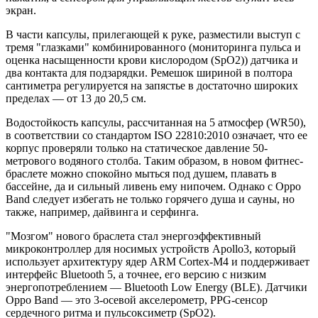
экран.
В части капсулы, прилегающей к руке, разместили выступ с
тремя "глазками" комбинированного (мониторинга пульса и
оценка насыщенности крови кислородом (SpO2)) датчика и
два контакта для подзарядки. Ремешок шириной в полтора
сантиметра регулируется на запястье в достаточно широких
пределах — от 13 до 20,5 см.
Водостойкость капсулы, рассчитанная на 5 атмосфер (WR50),
в соответствии со стандартом ISO 22810:2010 означает, что ее
корпус проверяли только на статическое давление 50-
метрового водяного столба. Таким образом, в новом фитнес-
браслете можно спокойно мыться под душем, плавать в
бассейне, да и сильный ливень ему нипочем. Однако с Oppo
Band следует избегать не только горячего душа и сауны, но
также, например, дайвинга и серфинга.
"Мозгом" нового браслета стал энергоэффективный
микроконтроллер для носимых устройств Apollo3, который
использует архитектуру ядер ARM Cortex-M4 и поддерживает
интерфейс Bluetooth 5, а точнее, его версию с низким
энергопотреблением — Bluetooth Low Energy (BLE). Датчики
Oppo Band — это 3-осевой акселерометр, PPG-сенсор
сердечного ритма и пульсоксиметр (SpO2).