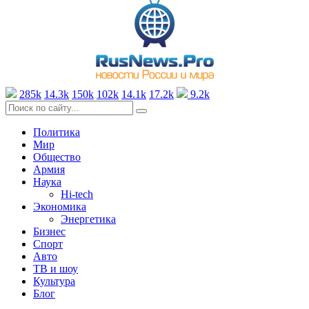
285k
14.3k
150k
102k
14.1k
17.2k
9.2k
Политика
Мир
Общество
Армия
Наука
Hi-tech
Экономика
Энергетика
Бизнес
Спорт
Авто
ТВ и шоу
Культура
Блог