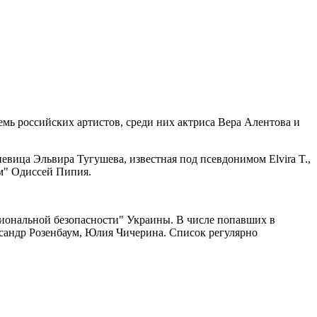
ь российских артистов, среди них актриса Вера Алентова и
вица Эльвира Тугушева, известная под псевдонимом Elvira T.,
м" Одиссей Пипия.
ациональной безопасности" Украины. В числе попавших в
ксандр Розенбаум, Юлия Чичерина. Список регулярно