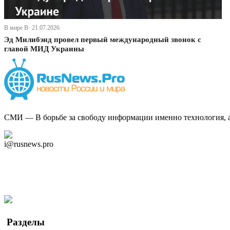
В мире В· 21.07.2026
Эд Милибэнд провел первый международный звонок с
главой МИД Украины
СМИ — В борьбе за свободу информации именно технология, а 
Дзен Канал
i@rusnews.pro
Telegram
Мы в Ok
Facebook
Twitter
YouTube
Google Новости
Разделы