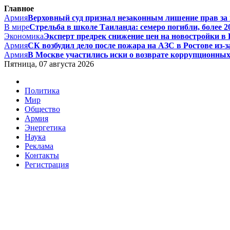
Главное
Армия
Верховный суд признал незаконным лишение прав за п
В мире
Стрельба в школе Таиланда: семеро погибли, более 20
Экономика
Эксперт предрек снижение цен на новостройки в Р
Армия
СК возбудил дело после пожара на АЗС в Ростове из-за
Армия
В Москве участились иски о возврате коррупционных д
Пятница, 07 августа 2026
Политика
Мир
Общество
Армия
Энергетика
Наука
Реклама
Контакты
Регистрация