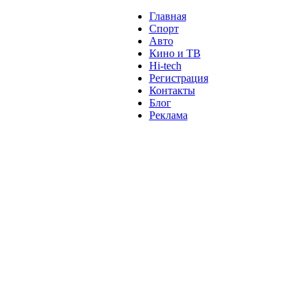
Главная
Спорт
Авто
Кино и ТВ
Hi-tech
Регистрация
Контакты
Блог
Реклама
м
Крым
Египет
Татарстан
Владимир Путин
Белоруссия
С
анализ
власть
забастовка
выборы
 мира.