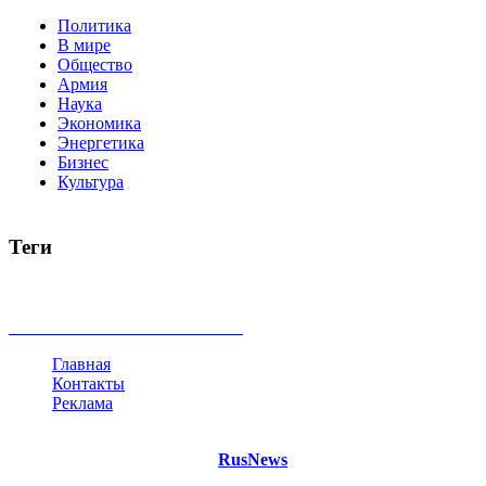
Политика
В мире
Общество
Армия
Наука
Экономика
Энергетика
Бизнес
Культура
Теги
Россия
Украина
Москва
Израиль
Турция
стрельба
туриз
Индия
коррупция
кризис
государство
рейтинг
трагедия
все теги
Главная
Контакты
Реклама
©
Copyright 2021 Портал "
RusNews
.PRO"
- новости России и