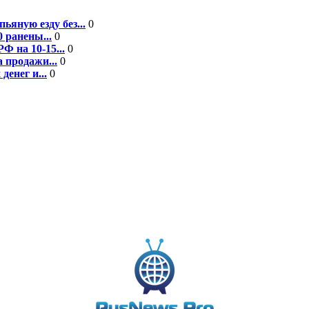
ьяную езду без...
0
 ранены...
0
Ф на 10-15...
0
 продажи...
0
енег и...
0