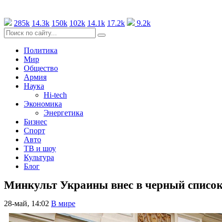
285k
14.3k
150k
102k
14.1k
17.2k
9.2k
Политика
Мир
Общество
Армия
Наука
Hi-tech
Экономика
Энергетика
Бизнес
Спорт
Авто
ТВ и шоу
Культура
Блог
Минкульт Украины внес в черный список
28-май, 14:02
В мире