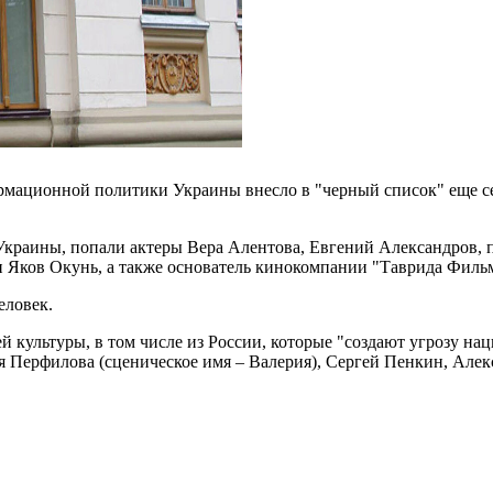
мационной политики Украины внесло в "черный список" еще сем
краины, попали актеры Вера Алентова, Евгений Александров, пе
и Яков Окунь, а также основатель кинокомпании "Таврида Филь
еловек.
ей культуры, в том числе из России, которые "создают угрозу н
я Перфилова (сценическое имя – Валерия), Сергей Пенкин, Але