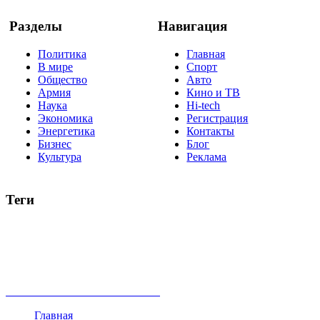
Разделы
Навигация
Политика
Главная
В мире
Спорт
Общество
Авто
Армия
Кино и ТВ
Наука
Hi-tech
Экономика
Регистрация
Энергетика
Контакты
Бизнес
Блог
Культура
Реклама
Теги
Россия
Украина
Москва
Израиль
Турция
стрельба
туризм
Крым
Египет
Татарстан
Владимир Путин
Белоруссия
США
Евросоюз
Китай
Госдума
Меркель
безработица
Индия
коррупция
кризис
государство
рейтинг
трагедия
анализ
власть
забастовка
выборы
все теги
Главная