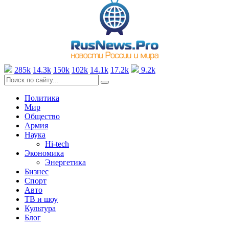
285k
14.3k
150k
102k
14.1k
17.2k
9.2k
Политика
Мир
Общество
Армия
Наука
Hi-tech
Экономика
Энергетика
Бизнес
Спорт
Авто
ТВ и шоу
Культура
Блог