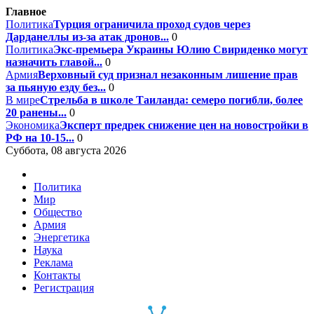
Главное
Политика
Турция ограничила проход судов через
Дарданеллы из-за атак дронов...
0
Политика
Экс-премьера Украины Юлию Свириденко могут
назначить главой...
0
Армия
Верховный суд признал незаконным лишение прав
за пьяную езду без...
0
В мире
Стрельба в школе Таиланда: семеро погибли, более
20 ранены...
0
Экономика
Эксперт предрек снижение цен на новостройки в
РФ на 10-15...
0
Суббота, 08 августа 2026
Политика
Мир
Общество
Армия
Энергетика
Наука
Реклама
Контакты
Регистрация