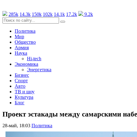
285k
14.3k
150k
102k
14.1k
17.2k
9.2k
Политика
Мир
Общество
Армия
Наука
Hi-tech
Экономика
Энергетика
Бизнес
Спорт
Авто
ТВ и шоу
Культура
Блог
Проект эстакады между самарскими наб
28-май, 18:03
Политика