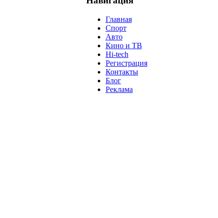
Навигация
Главная
Спорт
Авто
Кино и ТВ
Hi-tech
Регистрация
Контакты
Блог
Реклама
м
Крым
Египет
Татарстан
Владимир Путин
Белоруссия
С
анализ
власть
забастовка
выборы
 мира.