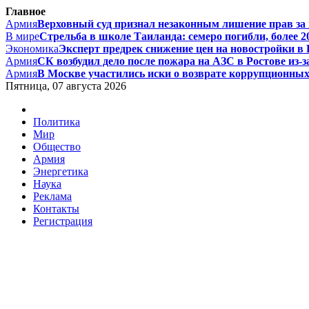
Главное
Армия
Верховный суд признал незаконным лишение прав за п
В мире
Стрельба в школе Таиланда: семеро погибли, более 20
Экономика
Эксперт предрек снижение цен на новостройки в Р
Армия
СК возбудил дело после пожара на АЗС в Ростове из-за
Армия
В Москве участились иски о возврате коррупционных д
Пятница, 07 августа 2026
Политика
Мир
Общество
Армия
Энергетика
Наука
Реклама
Контакты
Регистрация