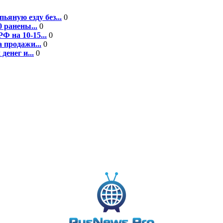
ьяную езду без...
0
 ранены...
0
Ф на 10-15...
0
 продажи...
0
енег и...
0