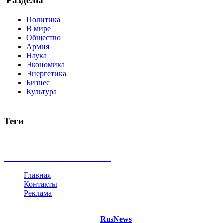
Разделы
Политика
В мире
Общество
Армия
Наука
Экономика
Энергетика
Бизнес
Культура
Теги
Россия
Украина
Москва
Израиль
Турция
стрельба
туриз
Индия
коррупция
кризис
государство
рейтинг
трагедия
все теги
Главная
Контакты
Реклама
©
Copyright 2021 Портал "
RusNews
.PRO"
- новости России и