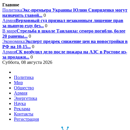
Главное
Политика
Экс-премьера Украины Юлию Свириденко могут
назначить главой...
0
Армия
Верховный суд признал незаконным лишение прав
за пьяную езду без...
0
В мире
Стрельба в школе Таиланда: семеро погибли, более
20 ранены...
0
Экономика
Эксперт предрек снижение цен на новостройки в
РФ на 10-15...
0
Армия
СК возбудил дело после пожара на АЗС в Ростове из-
за продажи...
0
Суббота, 08 августа 2026
Политика
Мир
Общество
Армия
Энергетика
Наука
Реклама
Контакты
Регистрация