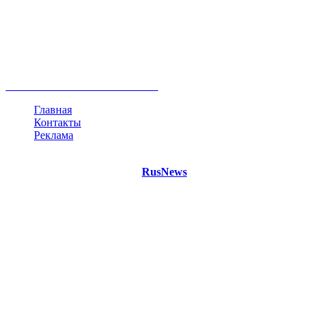
Россия
Украина
Москва
Израиль
Турция
стрельба
туризм
Крым
Египет
Татарстан
Владимир Путин
Белоруссия
США
Евросоюз
Китай
Госдума
Меркель
безработица
Индия
коррупция
кризис
государство
рейтинг
трагедия
анализ
власть
забастовка
выборы
все теги
Главная
Контакты
Реклама
©
Copyright 2021 Портал "
RusNews
.PRO"
- новости России
и мира.