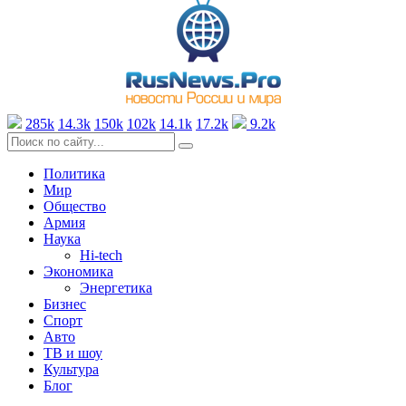
285k
14.3k
150k
102k
14.1k
17.2k
9.2k
Политика
Мир
Общество
Армия
Наука
Hi-tech
Экономика
Энергетика
Бизнес
Спорт
Авто
ТВ и шоу
Культура
Блог