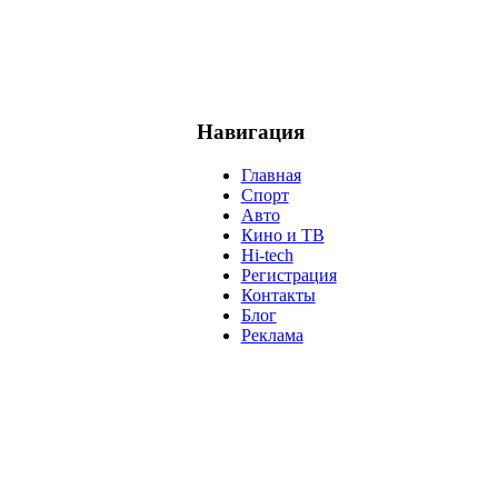
Навигация
Главная
Спорт
Авто
Кино и ТВ
Hi-tech
Регистрация
Контакты
Блог
Реклама
м
Крым
Египет
Татарстан
Владимир Путин
Белоруссия
С
анализ
власть
забастовка
выборы