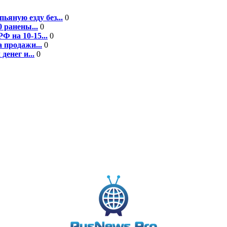
ьяную езду без...
0
 ранены...
0
Ф на 10-15...
0
 продажи...
0
енег и...
0