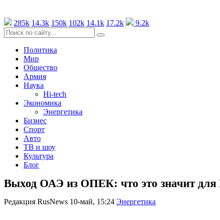
285k
14.3k
150k
102k
14.1k
17.2k
9.2k
Политика
Мир
Общество
Армия
Наука
Hi-tech
Экономика
Энергетика
Бизнес
Спорт
Авто
ТВ и шоу
Культура
Блог
Выход ОАЭ из ОПЕК: что это значит для 
Редакция RusNews
10-май, 15:24
Энергетика