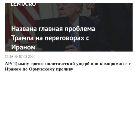
США В· 07.08.2026
AP: Трампу грозит политический ущерб при компромиссе с
Ираном по Ормузскому проливу