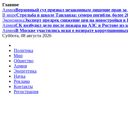
Главное
Армия
Верховный суд признал незаконным лишение прав за п
В мире
Стрельба в школе Таиланда: семеро погибли, более 20
Экономика
Эксперт предрек снижение цен на новостройки в Р
Армия
СК возбудил дело после пожара на АЗС в Ростове из-за
Армия
В Москве участились иски о возврате коррупционных д
Суббота, 08 августа 2026
Политика
Мир
Общество
Армия
Энергетика
Наука
Реклама
Контакты
Регистрация