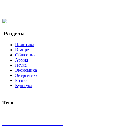
Мы в Ok
Facebook
Twitter
YouTube
Google Новости
Разделы
Политика
В мире
Общество
Армия
Наука
Экономика
Энергетика
Бизнес
Культура
Теги
Россия
Украина
Москва
Израиль
Турция
стрельба
туриз
Индия
коррупция
кризис
государство
рейтинг
трагедия
все теги