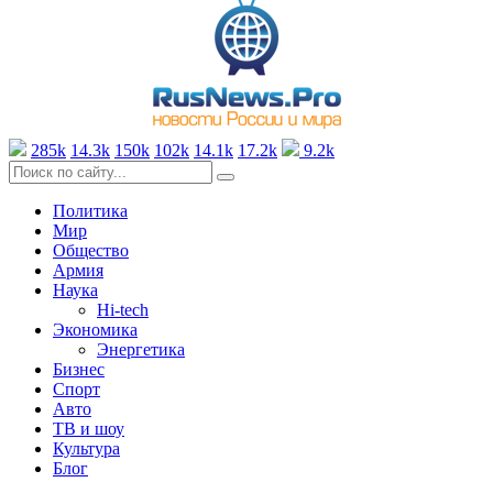
285k
14.3k
150k
102k
14.1k
17.2k
9.2k
Политика
Мир
Общество
Армия
Наука
Hi-tech
Экономика
Энергетика
Бизнес
Спорт
Авто
ТВ и шоу
Культура
Блог