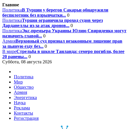
Главное
Политика
В Турции у берегов Сакарьи обнаружили
беспилотник без взрывчатки...
0
Политика
Турция ограничила проход судов через
Дарданеллы из-за атак дронов...
0
Политика
Экс-премьера Украины Юлию Свириденко могут
назначить главой...
0
Армия
Верховный суд признал незаконным лишение прав
за пьяную езду без...
0
В мире
Стрельба в школе Таиланда: семеро погибли, более
20 ранены...
0
Суббота, 08 августа 2026
Политика
Мир
Общество
Армия
Энергетика
Наука
Реклама
Контакты
Регистрация