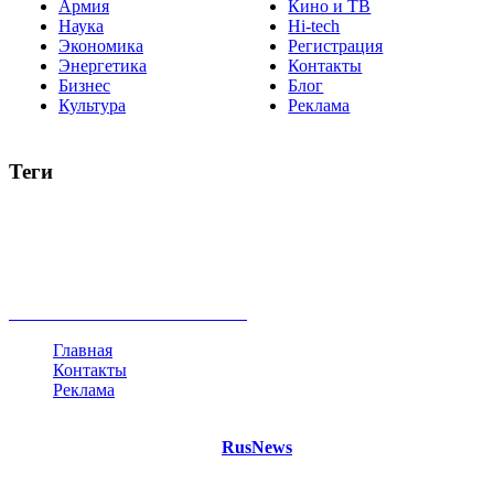
Армия
Кино и ТВ
Наука
Hi-tech
Экономика
Регистрация
Энергетика
Контакты
Бизнес
Блог
Культура
Реклама
Теги
Россия
Украина
Москва
Израиль
Турция
стрельба
туризм
Крым
Египет
Татарстан
Владимир Путин
Белоруссия
США
Евросоюз
Китай
Госдума
Меркель
безработица
Индия
коррупция
кризис
государство
рейтинг
трагедия
анализ
власть
забастовка
выборы
все теги
Главная
Контакты
Реклама
©
Copyright 2021 Портал "
RusNews
.PRO"
- новости России
и мира.