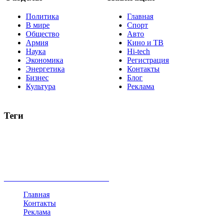
Политика
Главная
В мире
Спорт
Общество
Авто
Армия
Кино и ТВ
Наука
Hi-tech
Экономика
Регистрация
Энергетика
Контакты
Бизнес
Блог
Культура
Реклама
Теги
Россия
Украина
Москва
Израиль
Турция
стрельба
туризм
Крым
Египет
Татарстан
Владимир Путин
Белоруссия
США
Евросоюз
Китай
Госдума
Меркель
безработица
Индия
коррупция
кризис
государство
рейтинг
трагедия
анализ
власть
забастовка
выборы
все теги
Главная
Контакты
Реклама