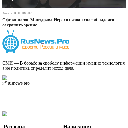
Космос В· 08.08.2026
Офтальмолог Минздрава Нероев назвал способ надолго
сохранить зрение
СМИ — В борьбе за свободу информации именно технология,
а не политика определит исход дела.
Дзен Канал
i@rusnews.pro
Telegram
Мы в Ok
Facebook
Twitter
YouTube
Google Новости
Разделы
Навигация