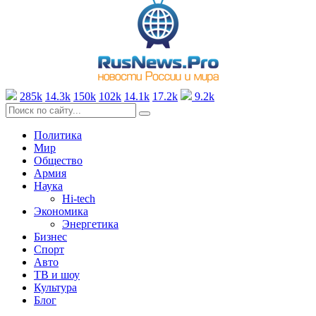
285k
14.3k
150k
102k
14.1k
17.2k
9.2k
Политика
Мир
Общество
Армия
Наука
Hi-tech
Экономика
Энергетика
Бизнес
Спорт
Авто
ТВ и шоу
Культура
Блог