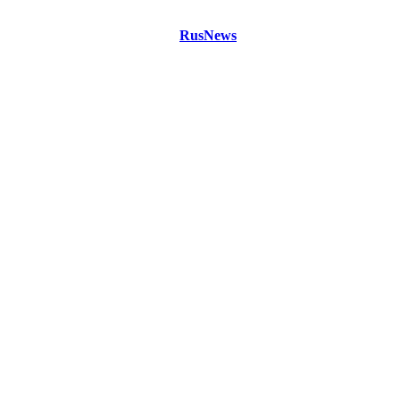
©
Copyright 2021 Портал "
RusNews
.PRO"
- новости России
и мира.