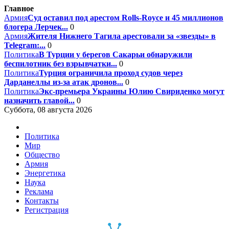
Главное
Армия
Суд оставил под арестом Rolls-Royce и 45 миллионов
блогера Лерчек...
0
Армия
Жителя Нижнего Тагила арестовали за «звезды» в
Telegram:...
0
Политика
В Турции у берегов Сакарьи обнаружили
беспилотник без взрывчатки...
0
Политика
Турция ограничила проход судов через
Дарданеллы из-за атак дронов...
0
Политика
Экс-премьера Украины Юлию Свириденко могут
назначить главой...
0
Суббота, 08 августа 2026
Политика
Мир
Общество
Армия
Энергетика
Наука
Реклама
Контакты
Регистрация