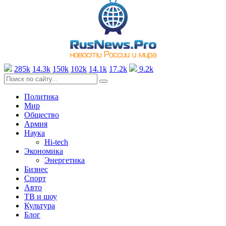
285k
14.3k
150k
102k
14.1k
17.2k
9.2k
Политика
Мир
Общество
Армия
Наука
Hi-tech
Экономика
Энергетика
Бизнес
Спорт
Авто
ТВ и шоу
Культура
Блог