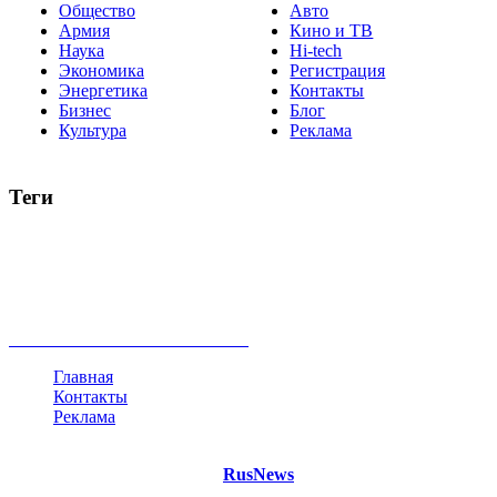
Общество
Авто
Армия
Кино и ТВ
Наука
Hi-tech
Экономика
Регистрация
Энергетика
Контакты
Бизнес
Блог
Культура
Реклама
Теги
Россия
Украина
Москва
Израиль
Турция
стрельба
туризм
Крым
Египет
Татарстан
Владимир Путин
Белоруссия
США
Евросоюз
Китай
Госдума
Меркель
безработица
Индия
коррупция
кризис
государство
рейтинг
трагедия
анализ
власть
забастовка
выборы
все теги
Главная
Контакты
Реклама
©
Copyright 2021 Портал "
RusNews
.PRO"
- новости России
и мира.