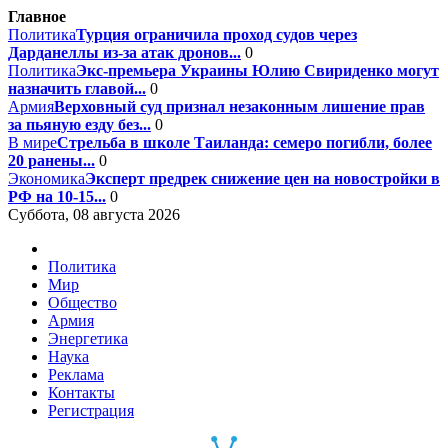
Главное
Политика
Турция ограничила проход судов через
Дарданеллы из-за атак дронов...
0
Политика
Экс-премьера Украины Юлию Свириденко могут
назначить главой...
0
Армия
Верховный суд признал незаконным лишение прав
за пьяную езду без...
0
В мире
Стрельба в школе Таиланда: семеро погибли, более
20 ранены...
0
Экономика
Эксперт предрек снижение цен на новостройки в
РФ на 10-15...
0
Суббота, 08 августа 2026
Политика
Мир
Общество
Армия
Энергетика
Наука
Реклама
Контакты
Регистрация