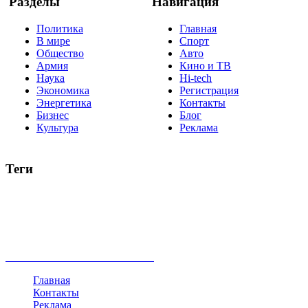
Разделы
Навигация
Политика
Главная
В мире
Спорт
Общество
Авто
Армия
Кино и ТВ
Наука
Hi-tech
Экономика
Регистрация
Энергетика
Контакты
Бизнес
Блог
Культура
Реклама
Теги
Россия
Украина
Москва
Израиль
Турция
стрельба
туризм
Крым
Египет
Татарстан
Владимир Путин
Белоруссия
США
Евросоюз
Китай
Госдума
Меркель
безработица
Индия
коррупция
кризис
государство
рейтинг
трагедия
анализ
власть
забастовка
выборы
все теги
Главная
Контакты
Реклама