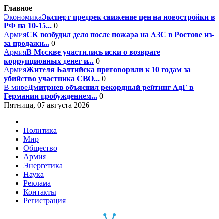
Главное
Экономика
Эксперт предрек снижение цен на новостройки в
РФ на 10-15...
0
Армия
СК возбудил дело после пожара на АЗС в Ростове из-
за продажи...
0
Армия
В Москве участились иски о возврате
коррупционных денег и...
0
Армия
Жителя Балтийска приговорили к 10 годам за
убийство участника СВО...
0
В мире
Дмитриев объяснил рекордный рейтинг АдГ в
Германии пробуждением...
0
Пятница, 07 августа 2026
Политика
Мир
Общество
Армия
Энергетика
Наука
Реклама
Контакты
Регистрация