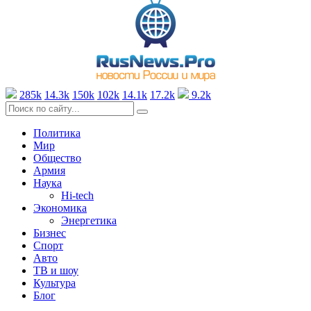
285k
14.3k
150k
102k
14.1k
17.2k
9.2k
Политика
Мир
Общество
Армия
Наука
Hi-tech
Экономика
Энергетика
Бизнес
Спорт
Авто
ТВ и шоу
Культура
Блог