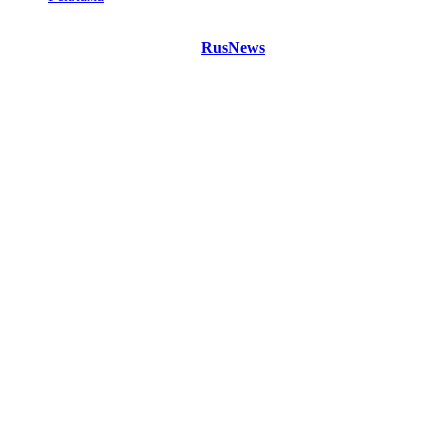
©
Copyright 2021 Портал "
RusNews
.PRO"
- новости России
и мира.