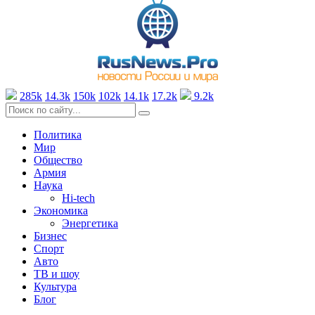
285k
14.3k
150k
102k
14.1k
17.2k
9.2k
Политика
Мир
Общество
Армия
Наука
Hi-tech
Экономика
Энергетика
Бизнес
Спорт
Авто
ТВ и шоу
Культура
Блог