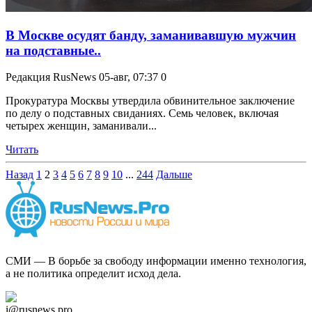
В Москве осудят банду, заманивавшую мужчин
на подставные..
Редакция RusNews
05-авг, 07:37
0
Прокуратура Москвы утвердила обвинительное заключение
по делу о подставных свиданиях. Семь человек, включая
четырех женщин, заманивали...
Читать
Назад
1
2
3
4
5
6
7
8
9
10
...
244
Дальше
СМИ — В борьбе за свободу информации именно технология,
а не политика определит исход дела.
Дзен Канал
i@rusnews.pro