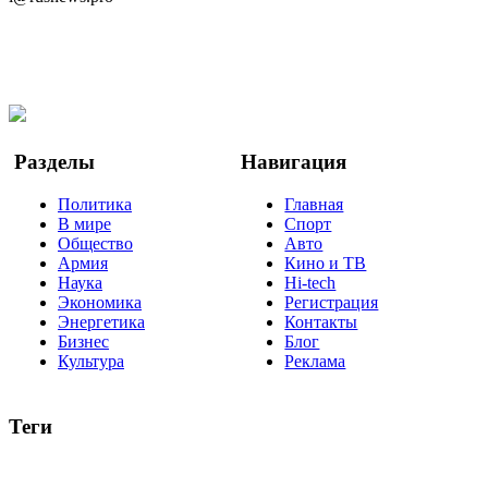
Telegram
Мы в Ok
Facebook
Twitter
YouTube
Google Новости
Разделы
Навигация
Политика
Главная
В мире
Спорт
Общество
Авто
Армия
Кино и ТВ
Наука
Hi-tech
Экономика
Регистрация
Энергетика
Контакты
Бизнес
Блог
Культура
Реклама
Теги
Россия
Украина
Москва
Израиль
Турция
стрельба
туризм
Крым
Египет
Татарстан
Владимир Путин