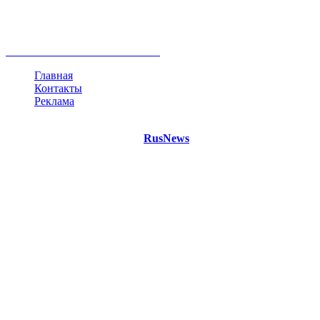
Белоруссия
США
Евросоюз
Китай
Госдума
Меркель
безработица
Индия
коррупция
кризис
государство
рейтинг
трагедия
анализ
власть
забастовка
выборы
все теги
Главная
Контакты
Реклама
©
Copyright 2021 Портал "
RusNews
.PRO"
- новости России
и мира.