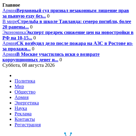
Главное
Армия
Верховный суд признал незаконным лишение прав
за пьяную езду без...
0
В мире
Стрельба в школе Таиланда: семеро погибли, более
20 ранены...
0
Экономика
Эксперт предрек снижение цен на новостройки в
РФ на 10-15...
0
Армия
СК возбудил дело после пожара на АЗС в Ростове из-
за продажи...
0
Армия
В Москве участились иски о возврате
коррупционных денег и...
0
Суббота, 08 августа 2026
Политика
Мир
Общество
Армия
Энергетика
Наука
Реклама
Контакты
Регистрация