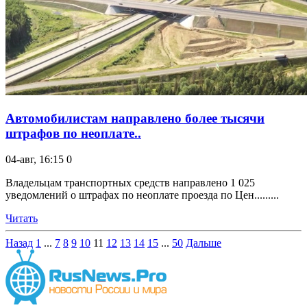
Автомобилистам направлено более тысячи
штрафов по неоплате..
04-авг, 16:15
0
Владельцам транспортных средств направлено 1 025
уведомлений о штрафах по неоплате проезда по Цен.........
Читать
Назад
1
...
7
8
9
10
11
12
13
14
15
...
50
Дальше