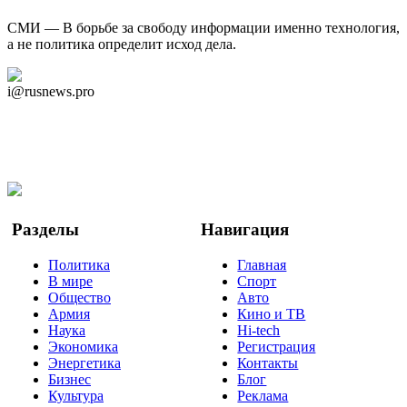
СМИ — В борьбе за свободу информации именно технология,
а не политика определит исход дела.
Дзен Канал
i@rusnews.pro
Telegram
Мы в Ok
Facebook
Twitter
YouTube
Google Новости
Разделы
Навигация
Политика
Главная
В мире
Спорт
Общество
Авто
Армия
Кино и ТВ
Наука
Hi-tech
Экономика
Регистрация
Энергетика
Контакты
Бизнес
Блог
Культура
Реклама