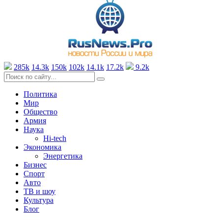
285k
14.3k
150k
102k
14.1k
17.2k
9.2k
Политика
Мир
Общество
Армия
Наука
Hi-tech
Экономика
Энергетика
Бизнес
Спорт
Авто
ТВ и шоу
Культура
Блог