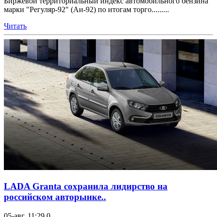
Биржевой территориальный индекс автомобильного бензина
марки "Регуляр-92" (Аи-92) по итогам торго.........
Читать
LADA Granta сохранила лидирство на
российском авторынке..
05-авг, 11:29
0