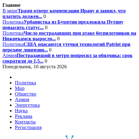
Главное
В мире
Трамп отверг компенсации Ирану и заявил, что
платить должен...
0
Политика
Урбанистка из Бурятии предложила Путину
повысить статус...
0
Политика
Число пострадавших при атаке беспилотников на
Нижнекамск выросло...
0
Политика
США опасаются утечки технологий Patriot при
передаче лицензии...
0
Армия
Пострадавший в метро попросил за обидчика: срок
сократили до 1,5...
0
Понедельник, 10 августа 2026
Политика
Мир
Общество
Армия
Энергетика
Наука
Реклама
Контакты
Регистрация