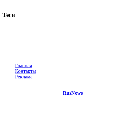
Теги
Россия
Украина
Москва
Израиль
Турция
стрельба
туризм
Крым
Египет
Татарстан
Владимир Путин
Белоруссия
США
Евросоюз
Китай
Госдума
Меркель
безработица
Индия
коррупция
кризис
государство
рейтинг
трагедия
анализ
власть
забастовка
выборы
все теги
Главная
Контакты
Реклама
©
Copyright 2021 Портал "
RusNews
.PRO"
- новости России
и мира.