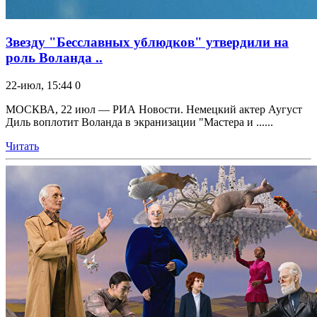
Звезду "Бесславных ублюдков" утвердили на
роль Воланда ..
22-июл, 15:44
0
МОСКВА, 22 июл — РИА Новости. Немецкий актер Аугуст
Диль воплотит Воланда в экранизации "Мастера и ......
Читать