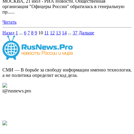
МОСКВА, 21 июл - РИА Новости. Общественная
организация "Офицеры России" обратилась в генеральную
пр......
Читать
Назад
1
...
6
7
8
9
10
11
12
13
14
...
37
Дальше
СМИ — В борьбе за свободу информации именно технология,
а не политика определит исход дела.
Дзен Канал
i@rusnews.pro
Telegram
Мы в Ok
Facebook
Twitter
YouTube
Google Новости