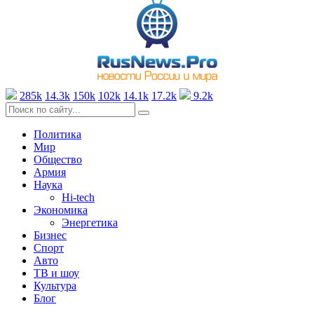
285k
14.3k
150k
102k
14.1k
17.2k
9.2k
Политика
Мир
Общество
Армия
Наука
Hi-tech
Экономика
Энергетика
Бизнес
Спорт
Авто
ТВ и шоу
Культура
Блог