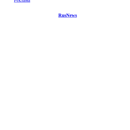
Реклама
©
Copyright 2021 Портал "
RusNews
.PRO"
- новости России
и мира.