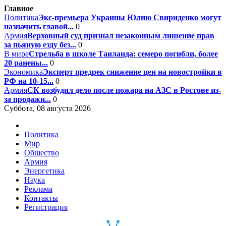
Главное
Политика
Экс-премьера Украины Юлию Свириденко могут
назначить главой...
0
Армия
Верховный суд признал незаконным лишение прав
за пьяную езду без...
0
В мире
Стрельба в школе Таиланда: семеро погибли, более
20 ранены...
0
Экономика
Эксперт предрек снижение цен на новостройки в
РФ на 10-15...
0
Армия
СК возбудил дело после пожара на АЗС в Ростове из-
за продажи...
0
Суббота, 08 августа 2026
Политика
Мир
Общество
Армия
Энергетика
Наука
Реклама
Контакты
Регистрация