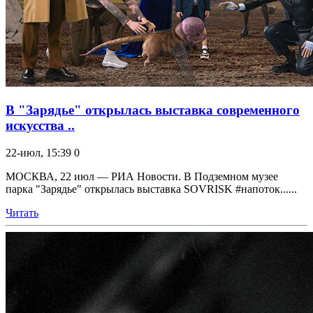
В "Зарядье" открылась выставка современного
искусства ..
22-июл, 15:39
0
МОСКВА, 22 июл — РИА Новости. В Подземном музее
парка "Зарядье" открылась выставка SOVRISK #напоток......
Читать