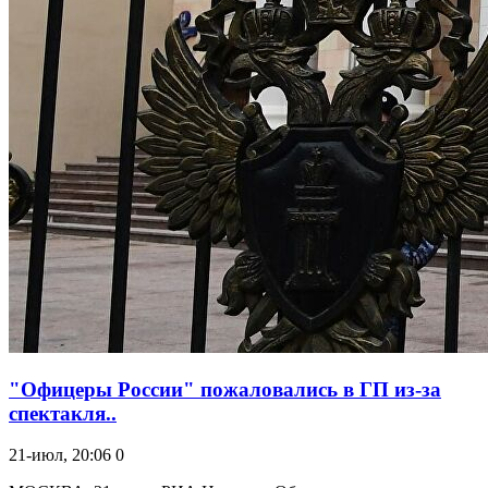
"Офицеры России" пожаловались в ГП из-за
спектакля..
21-июл, 20:06
0