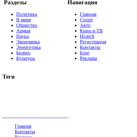
Разделы
Навигация
Политика
Главная
В мире
Спорт
Общество
Авто
Армия
Кино и ТВ
Наука
Hi-tech
Экономика
Регистрация
Энергетика
Контакты
Бизнес
Блог
Культура
Реклама
Теги
Россия
Украина
Москва
Израиль
Турция
стрельба
туризм
Крым
Египет
Татарстан
Владимир Путин
Белоруссия
США
Евросоюз
Китай
Госдума
Меркель
безработица
Индия
коррупция
кризис
государство
рейтинг
трагедия
анализ
власть
забастовка
выборы
все теги
Главная
Контакты