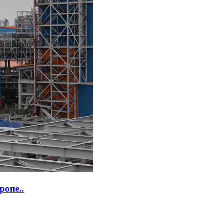
ропе..