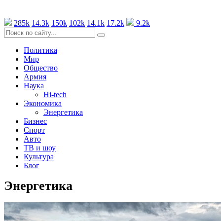
285k
14.3k
150k
102k
14.1k
17.2k
9.2k
Политика
Мир
Общество
Армия
Наука
Hi-tech
Экономика
Энергетика
Бизнес
Спорт
Авто
ТВ и шоу
Культура
Блог
Энергетика