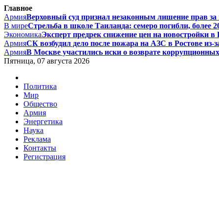
Главное
Армия
Верховный суд признал незаконным лишение прав за п
В мире
Стрельба в школе Таиланда: семеро погибли, более 20
Экономика
Эксперт предрек снижение цен на новостройки в Р
Армия
СК возбудил дело после пожара на АЗС в Ростове из-за
Армия
В Москве участились иски о возврате коррупционных д
Пятница, 07 августа 2026
Политика
Мир
Общество
Армия
Энергетика
Наука
Реклама
Контакты
Регистрация