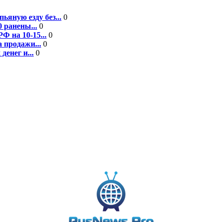
ьяную езду без...
0
 ранены...
0
Ф на 10-15...
0
 продажи...
0
енег и...
0