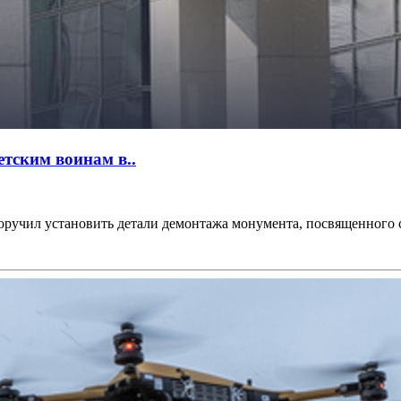
етским воинам в..
ручил установить детали демонтажа монумента, посвященного с