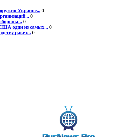
оружия Украине...
0
рганизаций...
0
бороны...
0
США один из самых...
0
ству ракет...
0