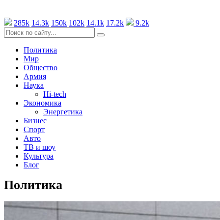
285k
14.3k
150k
102k
14.1k
17.2k
9.2k
Политика
Мир
Общество
Армия
Наука
Hi-tech
Экономика
Энергетика
Бизнес
Спорт
Авто
ТВ и шоу
Культура
Блог
Политика