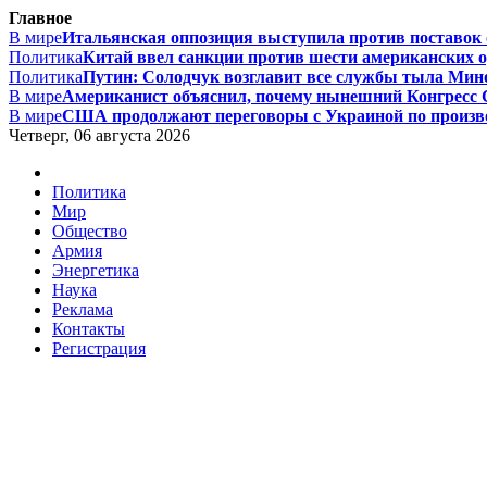
Главное
В мире
Итальянская оппозиция выступила против поставок 
Политика
Китай ввел санкции против шести американских о
Политика
Путин: Солодчук возглавит все службы тыла Мино
В мире
Американист объяснил, почему нынешний Конгресс 
В мире
США продолжают переговоры с Украиной по производ
Четверг, 06 августа 2026
Политика
Мир
Общество
Армия
Энергетика
Наука
Реклама
Контакты
Регистрация