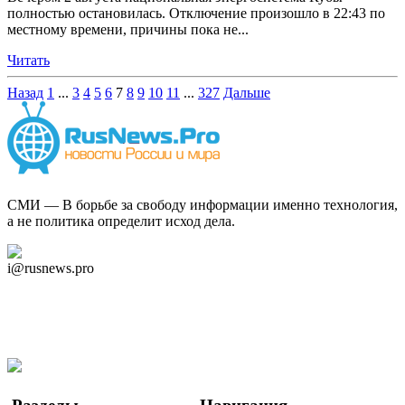
полностью остановилась. Отключение произошло в 22:43 по
местному времени, причины пока не...
Читать
Назад
1
...
3
4
5
6
7
8
9
10
11
...
327
Дальше
СМИ — В борьбе за свободу информации именно технология,
а не политика определит исход дела.
Дзен Канал
i@rusnews.pro
Telegram
Мы в Ok
Facebook
Twitter
YouTube
Google Новости