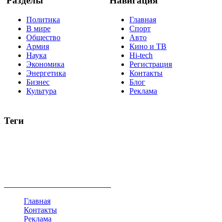
Разделы
Навигация
Политика
Главная
В мире
Спорт
Общество
Авто
Армия
Кино и ТВ
Наука
Hi-tech
Экономика
Регистрация
Энергетика
Контакты
Бизнес
Блог
Культура
Реклама
Теги
Россия
Украина
Москва
Израиль
Турция
стрельба
туризм
Крым
Египет
Татарстан
Владимир Путин
Белоруссия
США
Евросоюз
Китай
Госдума
Меркель
безработица
Индия
коррупция
кризис
государство
рейтинг
трагедия
анализ
власть
забастовка
выборы
все теги
Главная
Контакты
Реклама