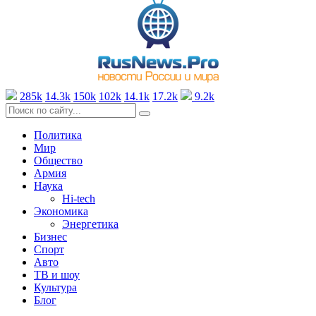
285k
14.3k
150k
102k
14.1k
17.2k
9.2k
Политика
Мир
Общество
Армия
Наука
Hi-tech
Экономика
Энергетика
Бизнес
Спорт
Авто
ТВ и шоу
Культура
Блог