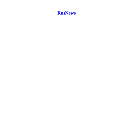
©
Copyright 2021 Портал "
RusNews
.PRO"
- новости России
и мира.