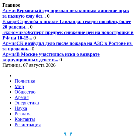
Главное
Армия
Верховный суд признал незаконным лишение прав
за пьяную езду без...
0
В мире
Стрельба в школе Таиланда: семеро погибли, более
20 ранены...
0
Экономика
Эксперт предрек снижение цен на новостройки в
РФ на 10-15...
0
Армия
СК возбудил дело после пожара на АЗС в Ростове из-
за продажи...
0
Армия
В Москве участились иски о возврате
коррупционных денег и...
0
Пятница, 07 августа 2026
Политика
Мир
Общество
Армия
Энергетика
Наука
Реклама
Контакты
Регистрация