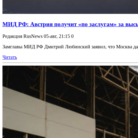
МИД РФ: Австрия получит «по заслугам» за выс
Редакция RusNews
05-авг, 21:15
0
Замглавы МИД РФ Дмитрий Любинский заявил, что Москва даст
Читать