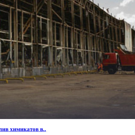
лив химикатов в..