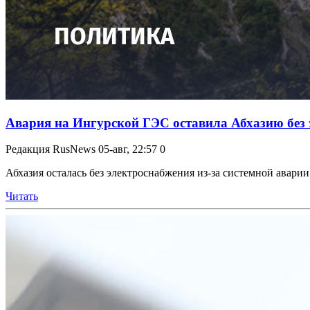
Авария на Ингурской ГЭС оставила Абхазию без 
Редакция RusNews
05-авг, 22:57
0
Абхазия осталась без электроснабжения из-за системной авар
Читать