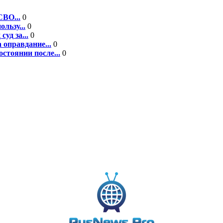
СВО...
0
льзу...
0
уд за...
0
 оправдание...
0
стоянии после...
0