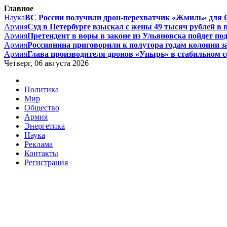
Главное
Наука
ВС России получили дрон-перехватчик «Жмиль» для 
Армия
Суд в Петербурге взыскал с жены 49 тысяч рублей в по
Армия
Претендент в воры в законе из Ульяновска пойдет под с
Армия
Россиянина приговорили к полутора годам колонии за
Армия
Глава производителя дронов «Упырь» в стабильном со
Четверг, 06 августа 2026
Политика
Мир
Общество
Армия
Энергетика
Наука
Реклама
Контакты
Регистрация