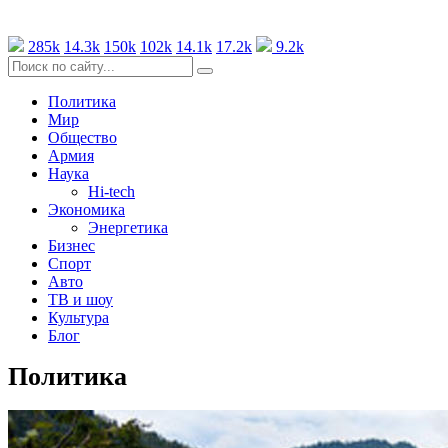
285k
14.3k
150k
102k
14.1k
17.2k
9.2k
Политика
Мир
Общество
Армия
Наука
Hi-tech
Экономика
Энергетика
Бизнес
Спорт
Авто
ТВ и шоу
Культура
Блог
Политика