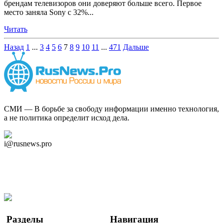
брендам телевизоров они доверяют больше всего. Первое
место заняла Sony с 32%...
Читать
Назад
1
...
3
4
5
6
7
8
9
10
11
...
471
Дальше
СМИ — В борьбе за свободу информации именно технология,
а не политика определит исход дела.
Дзен Канал
i@rusnews.pro
Telegram
Мы в Ok
Facebook
Twitter
YouTube
Google Новости
Разделы
Навигация