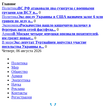
Главное
Политика
ВС РФ атаковали два сухогруза с военными
грузами для ВСУ в...
0
Политика
Экс-послу Украины в США назначен залог 6 млн
гривен по делу о...
0
Экономика
Роскачество нашло кишечную палочку в
бургерах пяти сетей фастфуда...
0
Армия
В Москве четыре девушки опознали похитителей,
им грозят новые...
0
В мире
Экс-депутат Туртиайнен допустил участие
посольства Украины в...
0
Четверг, 06 августа 2026
Политика
Мир
Общество
Армия
Энергетика
Наука
Реклама
Контакты
Регистрация