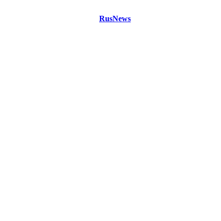
©
Copyright 2021 Портал "
RusNews
.PRO"
- новости России
и мира.