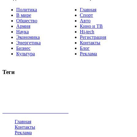
Политика
Главная
В мире
Спорт
Общество
Авто
Армия
Кино и ТВ
Наука
Hi-tech
Экономика
Регистрация
Энергетика
Контакты
Бизнес
Блог
Культура
Реклама
Теги
Россия
Украина
Москва
Израиль
Турция
стрельба
туризм
Крым
Египет
Татарстан
Владимир Путин
Белоруссия
США
Евросоюз
Китай
Госдума
Меркель
безработица
Индия
коррупция
кризис
государство
рейтинг
трагедия
анализ
власть
забастовка
выборы
все теги
Главная
Контакты
Реклама