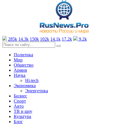
285k
14.3k
150k
102k
14.1k
17.2k
9.2k
Политика
Мир
Общество
Армия
Наука
Hi-tech
Экономика
Энергетика
Бизнес
Спорт
Авто
ТВ и шоу
Культура
Блог