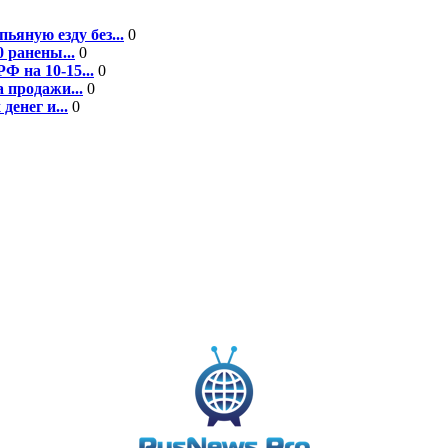
ьяную езду без...
0
 ранены...
0
Ф на 10-15...
0
 продажи...
0
енег и...
0