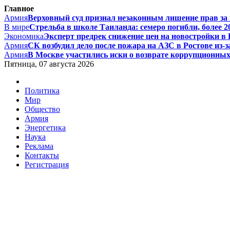
Главное
Армия
Верховный суд признал незаконным лишение прав за п
В мире
Стрельба в школе Таиланда: семеро погибли, более 20
Экономика
Эксперт предрек снижение цен на новостройки в Р
Армия
СК возбудил дело после пожара на АЗС в Ростове из-за
Армия
В Москве участились иски о возврате коррупционных д
Пятница, 07 августа 2026
Политика
Мир
Общество
Армия
Энергетика
Наука
Реклама
Контакты
Регистрация