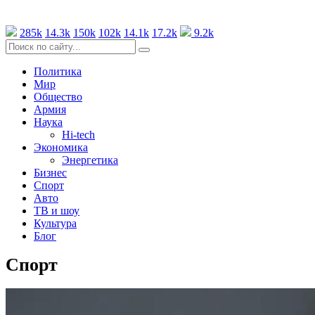
285k
14.3k
150k
102k
14.1k
17.2k
9.2k
Политика
Мир
Общество
Армия
Наука
Hi-tech
Экономика
Энергетика
Бизнес
Спорт
Авто
ТВ и шоу
Культура
Блог
Спорт