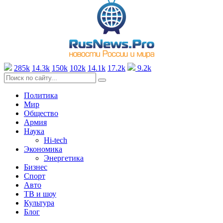
285k
14.3k
150k
102k
14.1k
17.2k
9.2k
Политика
Мир
Общество
Армия
Наука
Hi-tech
Экономика
Энергетика
Бизнес
Спорт
Авто
ТВ и шоу
Культура
Блог