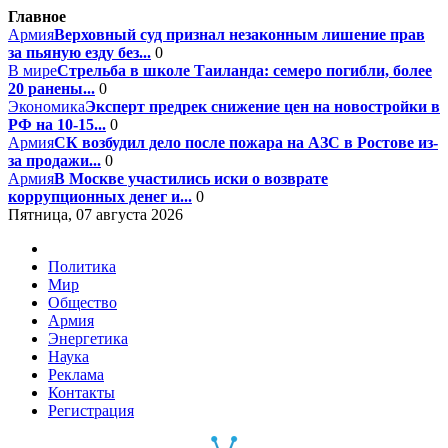
Главное
Армия
Верховный суд признал незаконным лишение прав
за пьяную езду без...
0
В мире
Стрельба в школе Таиланда: семеро погибли, более
20 ранены...
0
Экономика
Эксперт предрек снижение цен на новостройки в
РФ на 10-15...
0
Армия
СК возбудил дело после пожара на АЗС в Ростове из-
за продажи...
0
Армия
В Москве участились иски о возврате
коррупционных денег и...
0
Пятница, 07 августа 2026
Политика
Мир
Общество
Армия
Энергетика
Наука
Реклама
Контакты
Регистрация