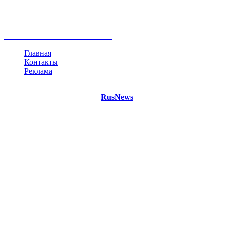
Белоруссия
США
Евросоюз
Китай
Госдума
Меркель
безработица
Индия
коррупция
кризис
государство
рейтинг
трагедия
анализ
власть
забастовка
выборы
все теги
Главная
Контакты
Реклама
©
Copyright 2021 Портал "
RusNews
.PRO"
- новости России
и мира.