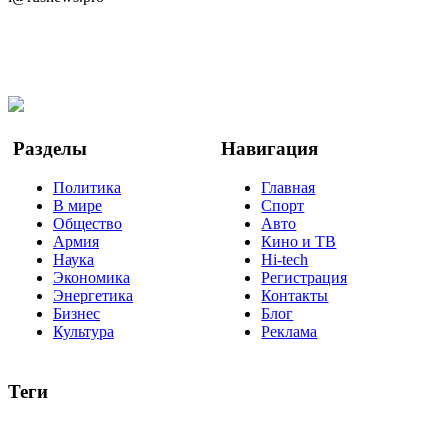
Telegram
Мы в Ok
Facebook
Twitter
YouTube
Google Новости
Разделы
Навигация
Политика
Главная
В мире
Спорт
Общество
Авто
Армия
Кино и ТВ
Наука
Hi-tech
Экономика
Регистрация
Энергетика
Контакты
Бизнес
Блог
Культура
Реклама
Теги
Россия
Украина
Москва
Израиль
Турция
стрельба
туризм
Крым
Египет
Татарстан
Владимир Путин