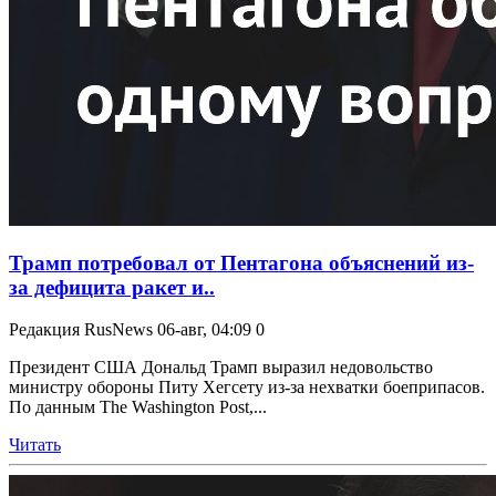
Трамп потребовал от Пентагона объяснений из-
за дефицита ракет и..
Редакция RusNews
06-авг, 04:09
0
Президент США Дональд Трамп выразил недовольство
министру обороны Питу Хегсету из-за нехватки боеприпасов.
По данным The Washington Post,...
Читать