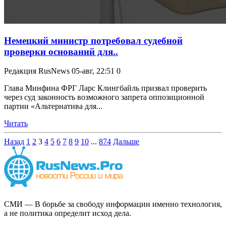
Немецкий министр потребовал судебной
проверки оснований для..
Редакция RusNews
05-авг, 22:51
0
Глава Минфина ФРГ Ларс Клингбайль призвал проверить
через суд законность возможного запрета оппозиционной
партии «Альтернатива для...
Читать
Назад
1
2
3
4
5
6
7
8
9
10
...
874
Дальше
СМИ — В борьбе за свободу информации именно технология,
а не политика определит исход дела.