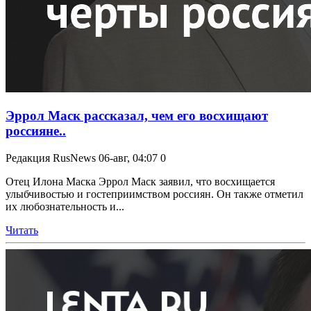
Эррол Маск рассказал, чем его восхищают
россияне..
Редакция RusNews
06-авг, 04:07
0
Отец Илона Маска Эррол Маск заявил, что восхищается
улыбчивостью и гостеприимством россиян. Он также отметил
их любознательность и...
Читать