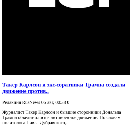
Такер Карлсон и экс-соратники Трампа создали
движение против..
Редакция RusNews
06-авг, 00:38
0
Журналист Такер Карлсон и бывшие сторонники Дональда
Трампа объединились в антивоенное движение. По словам
политолога Павла Дубравского,...