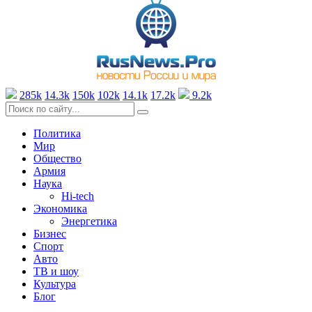
285k
14.3k
150k
102k
14.1k
17.2k
9.2k
Политика
Мир
Общество
Армия
Наука
Hi-tech
Экономика
Энергетика
Бизнес
Спорт
Авто
ТВ и шоу
Культура
Блог