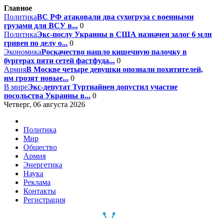
Главное
Политика
ВС РФ атаковали два сухогруза с военными
грузами для ВСУ в...
0
Политика
Экс-послу Украины в США назначен залог 6 млн
гривен по делу о...
0
Экономика
Роскачество нашло кишечную палочку в
бургерах пяти сетей фастфуда...
0
Армия
В Москве четыре девушки опознали похитителей,
им грозят новые...
0
В мире
Экс-депутат Туртиайнен допустил участие
посольства Украины в...
0
Четверг, 06 августа 2026
Политика
Мир
Общество
Армия
Энергетика
Наука
Реклама
Контакты
Регистрация