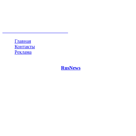
Россия
Украина
Москва
Израиль
Турция
стрельба
туризм
Крым
Египет
Татарстан
Владимир Путин
Белоруссия
США
Евросоюз
Китай
Госдума
Меркель
безработица
Индия
коррупция
кризис
государство
рейтинг
трагедия
анализ
власть
забастовка
выборы
все теги
Главная
Контакты
Реклама
©
Copyright 2021 Портал "
RusNews
.PRO"
- новости России
и мира.