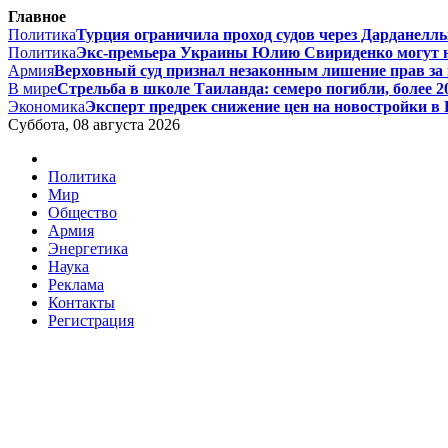
Главное
Политика
Турция ограничила проход судов через Дарданеллы 
Политика
Экс-премьера Украины Юлию Свириденко могут на
Армия
Верховный суд признал незаконным лишение прав за п
В мире
Стрельба в школе Таиланда: семеро погибли, более 20
Экономика
Эксперт предрек снижение цен на новостройки в Р
Суббота, 08 августа 2026
Политика
Мир
Общество
Армия
Энергетика
Наука
Реклама
Контакты
Регистрация