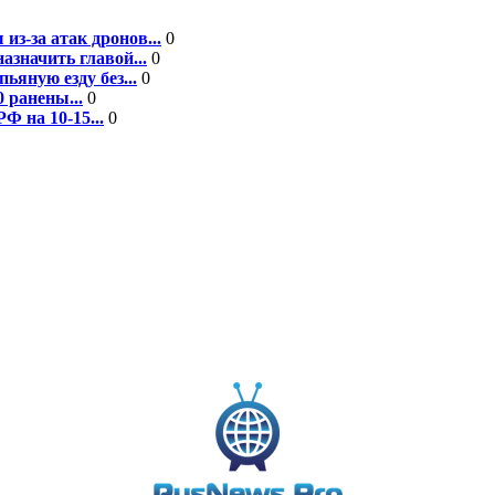
из-за атак дронов...
0
значить главой...
0
ьяную езду без...
0
 ранены...
0
Ф на 10-15...
0