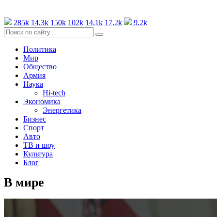
285k
14.3k
150k
102k
14.1k
17.2k
9.2k
Политика
Мир
Общество
Армия
Наука
Hi-tech
Экономика
Энергетика
Бизнес
Спорт
Авто
ТВ и шоу
Культура
Блог
В мире