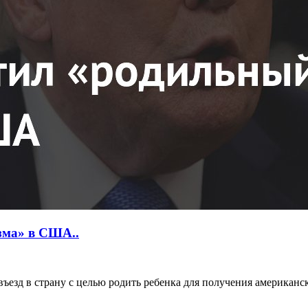
изма» в США..
зд в страну с целью родить ребенка для получения американско