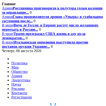
Главное
Армия
Россиянина приговорили к полутора годам колонии
за оправдание...
0
Армия
Глава производителя дронов «Упырь» в стабильном
состоянии после...
0
В мире
Внук де Голля: в Европе растет число желающих
переехать в Россию...
0
В мире
Трамп предсказал США жизнь в аду из-за
демократов...
0
В мире
Итальянская оппозиция выступила против
поставок оружия Украине...
0
Четверг, 06 августа 2026
Политика
Мир
Общество
Армия
Энергетика
Наука
Реклама
Контакты
Регистрация