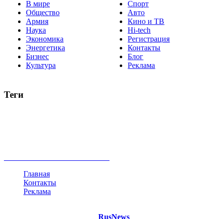
В мире
Спорт
Общество
Авто
Армия
Кино и ТВ
Наука
Hi-tech
Экономика
Регистрация
Энергетика
Контакты
Бизнес
Блог
Культура
Реклама
Теги
Россия
Украина
Москва
Израиль
Турция
стрельба
туризм
Крым
Египет
Татарстан
Владимир Путин
Белоруссия
США
Евросоюз
Китай
Госдума
Меркель
безработица
Индия
коррупция
кризис
государство
рейтинг
трагедия
анализ
власть
забастовка
выборы
все теги
Главная
Контакты
Реклама
©
Copyright 2021 Портал "
RusNews
.PRO"
- новости России