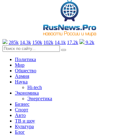
285k
14.3k
150k
102k
14.1k
17.2k
9.2k
Политика
Мир
Общество
Армия
Наука
Hi-tech
Экономика
Энергетика
Бизнес
Спорт
Авто
ТВ и шоу
Культура
Блог