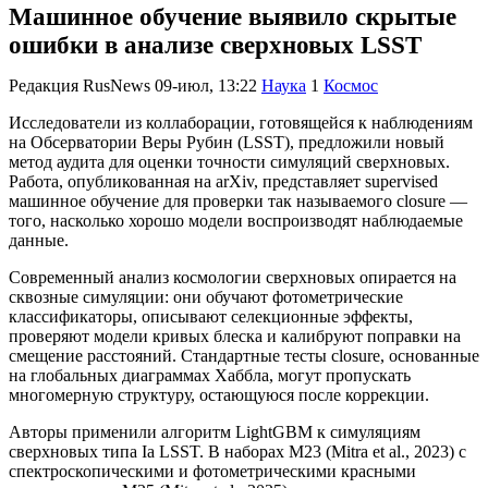
Машинное обучение выявило скрытые
ошибки в анализе сверхновых LSST
Редакция RusNews
09-июл, 13:22
Наука
1
Космос
Исследователи из коллаборации, готовящейся к наблюдениям
на Обсерватории Веры Рубин (LSST), предложили новый
метод аудита для оценки точности симуляций сверхновых.
Работа, опубликованная на arXiv, представляет supervised
машинное обучение для проверки так называемого closure —
того, насколько хорошо модели воспроизводят наблюдаемые
данные.
Современный анализ космологии сверхновых опирается на
сквозные симуляции: они обучают фотометрические
классификаторы, описывают селекционные эффекты,
проверяют модели кривых блеска и калибруют поправки на
смещение расстояний. Стандартные тесты closure, основанные
на глобальных диаграммах Хаббла, могут пропускать
многомерную структуру, остающуюся после коррекции.
Авторы применили алгоритм LightGBM к симуляциям
сверхновых типа Ia LSST. В наборах M23 (Mitra et al., 2023) с
спектроскопическими и фотометрическими красными