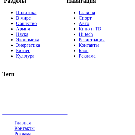
Разделы
Навигация
Политика
Главная
В мире
Спорт
Общество
Авто
Армия
Кино и ТВ
Наука
Hi-tech
Экономика
Регистрация
Энергетика
Контакты
Бизнес
Блог
Культура
Реклама
Теги
Россия
Украина
Москва
Израиль
Турция
стрельба
туризм
Крым
Египет
Татарстан
Владимир Путин
Белоруссия
США
Евросоюз
Китай
Госдума
Меркель
безработица
Индия
коррупция
кризис
государство
рейтинг
трагедия
анализ
власть
забастовка
выборы
все теги
Главная
Контакты
Реклама