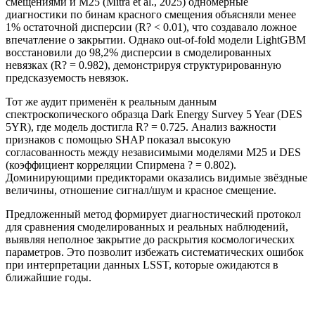
смещениями и M25 (Mitra et al., 2025) одномерные
диагностики по бинам красного смещения объясняли менее
1% остаточной дисперсии (R? < 0.01), что создавало ложное
впечатление о закрытии. Однако out-of-fold модели LightGBM
восстановили до 98,2% дисперсии в смоделированных
невязках (R? = 0.982), демонстрируя структурированную
предсказуемость невязок.
Тот же аудит применён к реальным данным
спектроскопического образца Dark Energy Survey 5 Year (DES
5YR), где модель достигла R? = 0.725. Анализ важности
признаков с помощью SHAP показал высокую
согласованность между независимыми моделями M25 и DES
(коэффициент корреляции Спирмена ? = 0.802).
Доминирующими предикторами оказались видимые звёздные
величины, отношение сигнал/шум и красное смещение.
Предложенный метод формирует диагностический протокол
для сравнения смоделированных и реальных наблюдений,
выявляя неполное закрытие до раскрытия космологических
параметров. Это позволит избежать систематических ошибок
при интерпретации данных LSST, которые ожидаются в
ближайшие годы.