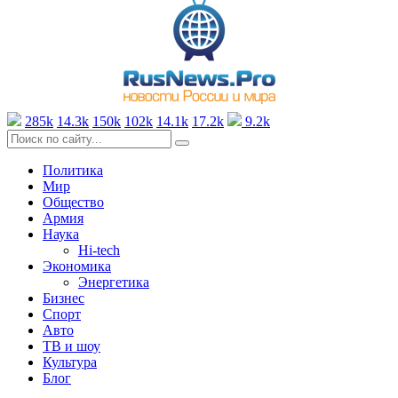
285k
14.3k
150k
102k
14.1k
17.2k
9.2k
Политика
Мир
Общество
Армия
Наука
Hi-tech
Экономика
Энергетика
Бизнес
Спорт
Авто
ТВ и шоу
Культура
Блог