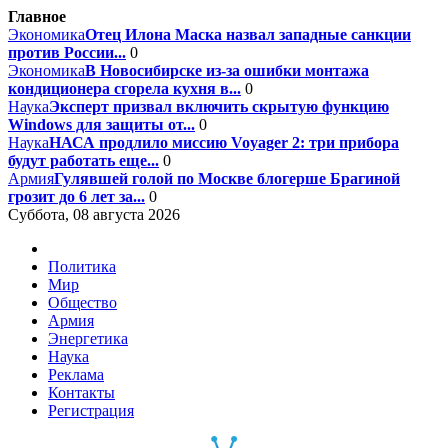
Главное
Экономика
Отец Илона Маска назвал западные санкции
против России...
0
Экономика
В Новосибирске из-за ошибки монтажа
кондиционера сгорела кухня в...
0
Наука
Эксперт призвал включить скрытую функцию
Windows для защиты от...
0
Наука
НАСА продлило миссию Voyager 2: три прибора
будут работать еще...
0
Армия
Гулявшей голой по Москве блогерше Брагиной
грозит до 6 лет за...
0
Суббота, 08 августа 2026
Политика
Мир
Общество
Армия
Энергетика
Наука
Реклама
Контакты
Регистрация