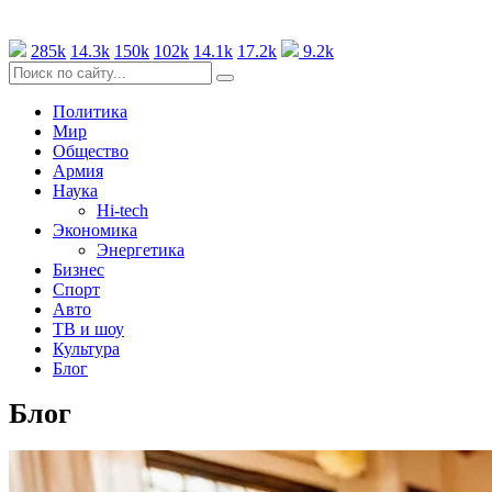
285k
14.3k
150k
102k
14.1k
17.2k
9.2k
Политика
Мир
Общество
Армия
Наука
Hi-tech
Экономика
Энергетика
Бизнес
Спорт
Авто
ТВ и шоу
Культура
Блог
Блог