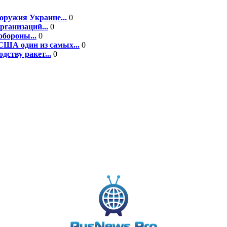
оружия Украине...
0
рганизаций...
0
бороны...
0
США один из самых...
0
ству ракет...
0