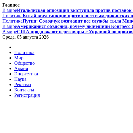
Главное
В мире
Итальянская оппозиция выступила против поставок 
Политика
Китай ввел санкции против шести американских о
Политика
Путин: Солодчук возглавит все службы тыла Мино
В мире
Американист объяснил, почему нынешний Конгресс 
В мире
США продолжают переговоры с Украиной по производ
Среда, 05 августа 2026
Политика
Мир
Общество
Армия
Энергетика
Наука
Реклама
Контакты
Регистрация