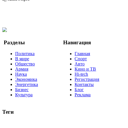
Telegram
Мы в Ok
Facebook
Twitter
YouTube
Google Новости
Разделы
Навигация
Политика
Главная
В мире
Спорт
Общество
Авто
Армия
Кино и ТВ
Наука
Hi-tech
Экономика
Регистрация
Энергетика
Контакты
Бизнес
Блог
Культура
Реклама
Теги
Россия
Украина
Москва
Израиль
Турция
стрельба
туризм
Крым
Египет
Татарстан
Владимир Путин