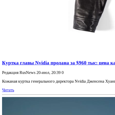
Куртка главы Nvidia продана за $960 тыс: цена к
Редакция RusNews
20-июл, 20:39
0
Кожаная куртка генерального директора Nvidia Дженсена Хуанга 
Читать