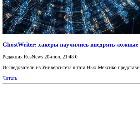
GhostWriter: хакеры научились внедрять ложные 
Редакция RusNews
20-июл, 21:48
0
Исследователи из Университета штата Нью-Мексико представили
Читать