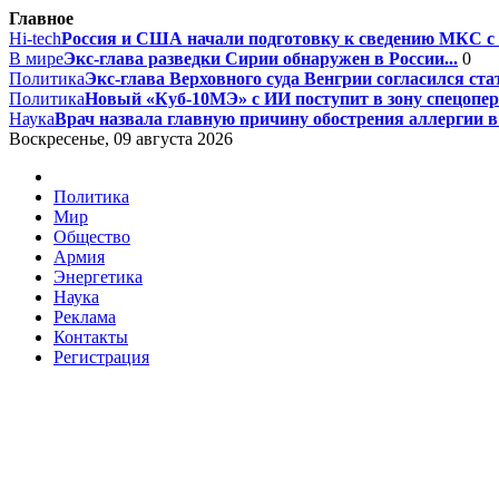
Главное
Hi-tech
Россия и США начали подготовку к сведению МКС с 
В мире
Экс-глава разведки Сирии обнаружен в России...
0
Политика
Экс-глава Верховного суда Венгрии согласился стат
Политика
Новый «Куб-10МЭ» с ИИ поступит в зону спецопера
Наука
Врач назвала главную причину обострения аллергии в а
Воскресенье, 09 августа 2026
Политика
Мир
Общество
Армия
Энергетика
Наука
Реклама
Контакты
Регистрация