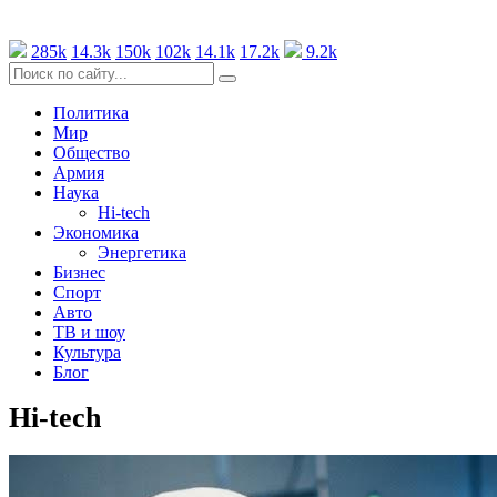
285k
14.3k
150k
102k
14.1k
17.2k
9.2k
Политика
Мир
Общество
Армия
Наука
Hi-tech
Экономика
Энергетика
Бизнес
Спорт
Авто
ТВ и шоу
Культура
Блог
Hi-tech