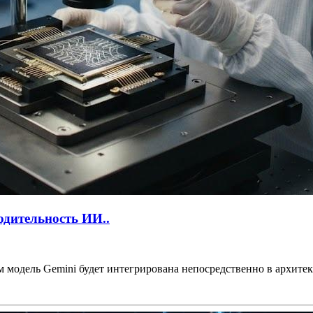
водительность ИИ..
м модель Gemini будет интегрирована непосредственно в архитект