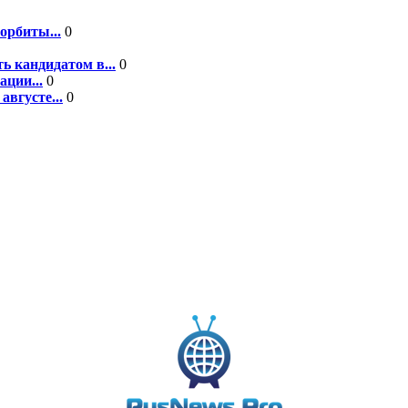
орбиты...
0
ь кандидатом в...
0
ции...
0
вгусте...
0