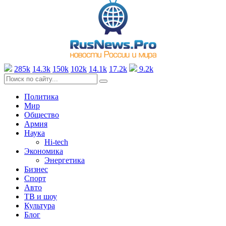
285k
14.3k
150k
102k
14.1k
17.2k
9.2k
Политика
Мир
Общество
Армия
Наука
Hi-tech
Экономика
Энергетика
Бизнес
Спорт
Авто
ТВ и шоу
Культура
Блог