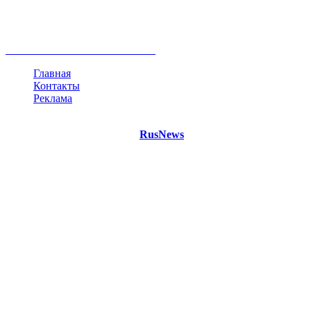
Белоруссия
США
Евросоюз
Китай
Госдума
Меркель
безработица
Индия
коррупция
кризис
государство
рейтинг
трагедия
анализ
власть
забастовка
выборы
все теги
Главная
Контакты
Реклама
©
Copyright 2021 Портал "
RusNews
.PRO"
- новости России
и мира.