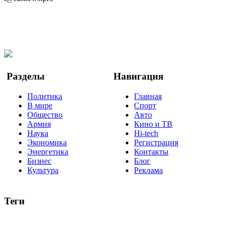
Telegram
Мы в Ok
Facebook
Twitter
YouTube
Google Новости
Разделы
Навигация
Политика
Главная
В мире
Спорт
Общество
Авто
Армия
Кино и ТВ
Наука
Hi-tech
Экономика
Регистрация
Энергетика
Контакты
Бизнес
Блог
Культура
Реклама
Теги
Россия
Украина
Москва
Израиль
Турция
стрельба
туризм
Крым
Египет
Татарстан
Владимир Путин