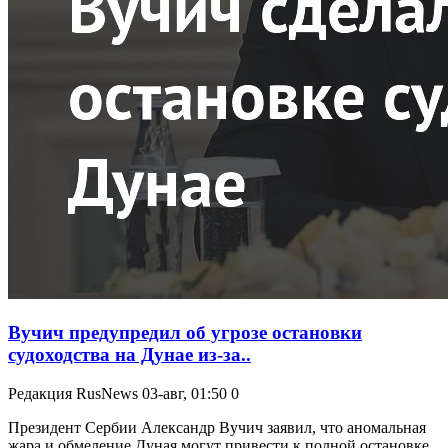
Вучич предупредил об угрозе остановки
судоходства на Дунае из-за..
Редакция RusNews
03-авг, 01:50
0
Президент Сербии Александр Вучич заявил, что аномальная
жара и обмеление Дуная могут привести к полной остановке