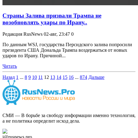
Страны Залива призвали Трампа не
возобновлять удары по Ирану..
Редакция RusNews
02-авг, 23:47
0
По данным WSJ, государства Персидского залива попросили
президента США Дональда Трампа воздержаться от новых
ударов по Ирану. Причиной...
Читать
Назад
1
...
8
9
10
11
12
13
14
15
16
...
874
Дальше
СМИ — В борьбе за свободу информации именно технология,
а не политика определит исход дела.
Дзен Канал
i@rusnews.pro