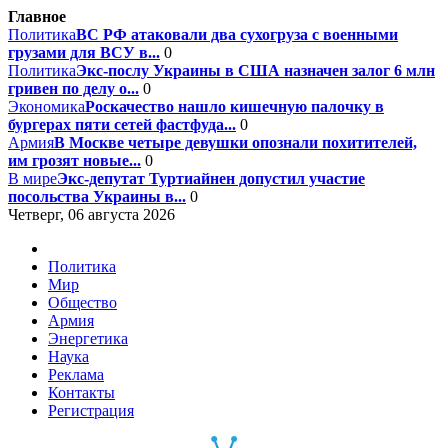
Главное
Политика
ВС РФ атаковали два сухогруза с военными
грузами для ВСУ в...
0
Политика
Экс-послу Украины в США назначен залог 6 млн
гривен по делу о...
0
Экономика
Роскачество нашло кишечную палочку в
бургерах пяти сетей фастфуда...
0
Армия
В Москве четыре девушки опознали похитителей,
им грозят новые...
0
В мире
Экс-депутат Туртиайнен допустил участие
посольства Украины в...
0
Четверг, 06 августа 2026
Политика
Мир
Общество
Армия
Энергетика
Наука
Реклама
Контакты
Регистрация