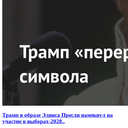
Трамп в образе Элвиса Пресли намекнул на
участие в выборах-2028..