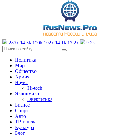
285k
14.3k
150k
102k
14.1k
17.2k
9.2k
Политика
Мир
Общество
Армия
Наука
Hi-tech
Экономика
Энергетика
Бизнес
Спорт
Авто
ТВ и шоу
Культура
Блог