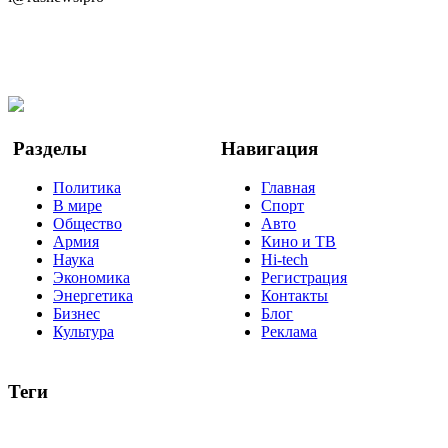
Telegram
Мы в Ok
Facebook
Twitter
YouTube
Google Новости
Разделы
Навигация
Политика
Главная
В мире
Спорт
Общество
Авто
Армия
Кино и ТВ
Наука
Hi-tech
Экономика
Регистрация
Энергетика
Контакты
Бизнес
Блог
Культура
Реклама
Теги
Россия
Украина
Москва
Израиль
Турция
стрельба
туризм
Крым
Египет
Татарстан
Владимир Путин