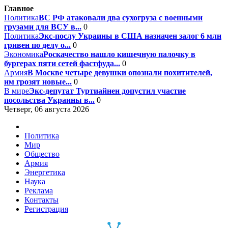
Главное
Политика
ВС РФ атаковали два сухогруза с военными
грузами для ВСУ в...
0
Политика
Экс-послу Украины в США назначен залог 6 млн
гривен по делу о...
0
Экономика
Роскачество нашло кишечную палочку в
бургерах пяти сетей фастфуда...
0
Армия
В Москве четыре девушки опознали похитителей,
им грозят новые...
0
В мире
Экс-депутат Туртиайнен допустил участие
посольства Украины в...
0
Четверг, 06 августа 2026
Политика
Мир
Общество
Армия
Энергетика
Наука
Реклама
Контакты
Регистрация