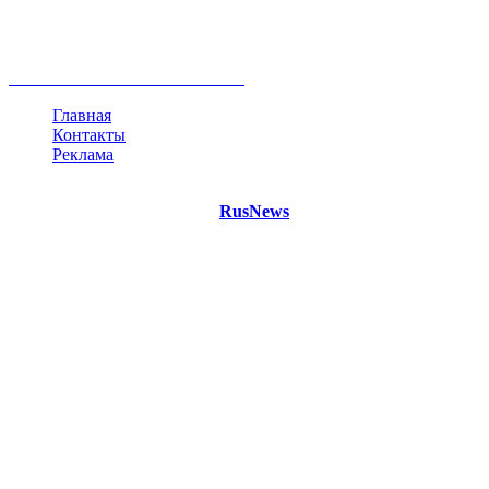
Белоруссия
США
Евросоюз
Китай
Госдума
Меркель
безработица
Индия
коррупция
кризис
государство
рейтинг
трагедия
анализ
власть
забастовка
выборы
все теги
Главная
Контакты
Реклама
©
Copyright 2021 Портал "
RusNews
.PRO"
- новости России
и мира.