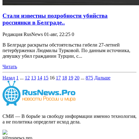
Стали известны подробности убийства
россиянки в Белграде..
Редакция RusNews
01-авг, 22:25
0
В Белграде раскрыты обстоятельства гибели 27-летней
петербурженки Людмилы Турковой. По данным источника,
девушку убил гражданин Турции, с...
Читать
Назад
1
...
12
13
14
15
16
17
18
19
20
...
875
Дальше
СМИ — В борьбе за свободу информации именно технология,
а не политика определит исход дела.
Дзен Канал
i@rusnews.pro