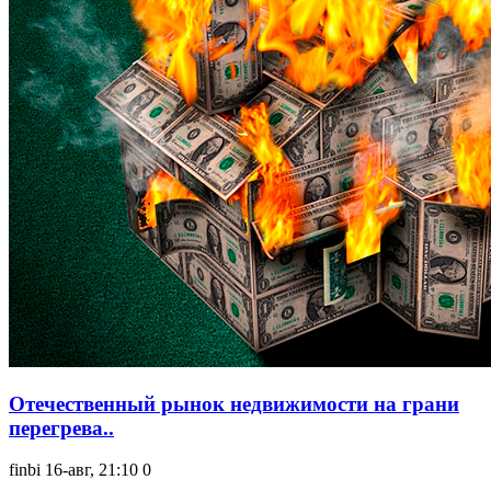
Отечественный рынок недвижимости на грани
перегрева..
finbi
16-авг, 21:10
0