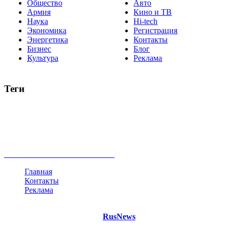
Общество
Авто
Армия
Кино и ТВ
Наука
Hi-tech
Экономика
Регистрация
Энергетика
Контакты
Бизнес
Блог
Культура
Реклама
Теги
Россия
Украина
Москва
Израиль
Турция
стрельба
туризм
Крым
Египет
Татарстан
Владимир Путин
Белоруссия
США
Евросоюз
Китай
Госдума
Меркель
безработица
Индия
коррупция
кризис
государство
рейтинг
трагедия
анализ
власть
забастовка
выборы
все теги
Главная
Контакты
Реклама
©
Copyright 2021 Портал "
RusNews
.PRO"
- новости России
и мира.