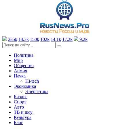
285k
14.3k
150k
102k
14.1k
17.2k
9.2k
Политика
Мир
Общество
Армия
Наука
Hi-tech
Экономика
Энергетика
Бизнес
Спорт
Авто
ТВ и шоу
Культура
Блог