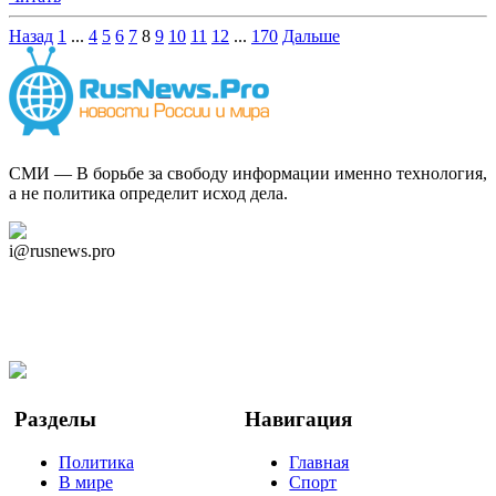
Назад
1
...
4
5
6
7
8
9
10
11
12
...
170
Дальше
СМИ — В борьбе за свободу информации именно технология,
а не политика определит исход дела.
Дзен Канал
i@rusnews.pro
Telegram
Мы в Ok
Facebook
Twitter
YouTube
Google Новости
Разделы
Навигация
Политика
Главная
В мире
Спорт