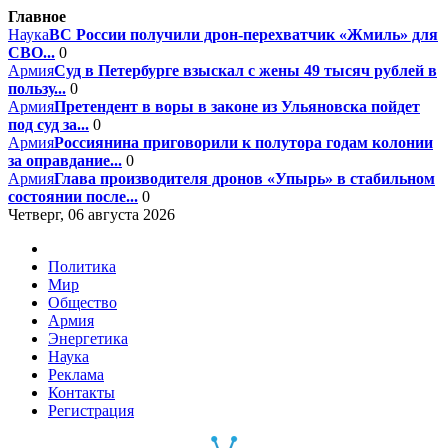
Главное
Наука
ВС России получили дрон-перехватчик «Жмиль» для
СВО...
0
Армия
Суд в Петербурге взыскал с жены 49 тысяч рублей в
пользу...
0
Армия
Претендент в воры в законе из Ульяновска пойдет
под суд за...
0
Армия
Россиянина приговорили к полутора годам колонии
за оправдание...
0
Армия
Глава производителя дронов «Упырь» в стабильном
состоянии после...
0
Четверг, 06 августа 2026
Политика
Мир
Общество
Армия
Энергетика
Наука
Реклама
Контакты
Регистрация