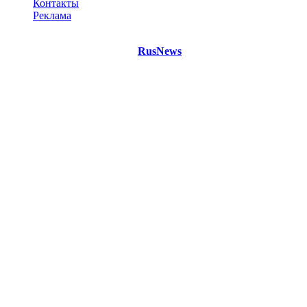
Контакты
Реклама
©
Copyright 2021 Портал "
RusNews
.PRO"
- новости России
и мира.