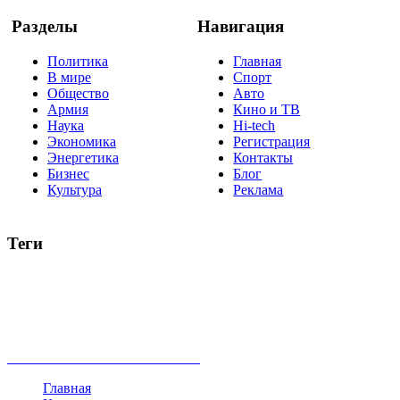
Разделы
Навигация
Политика
Главная
В мире
Спорт
Общество
Авто
Армия
Кино и ТВ
Наука
Hi-tech
Экономика
Регистрация
Энергетика
Контакты
Бизнес
Блог
Культура
Реклама
Теги
Россия
Украина
Москва
Израиль
Турция
стрельба
туризм
Крым
Египет
Татарстан
Владимир Путин
Белоруссия
США
Евросоюз
Китай
Госдума
Меркель
безработица
Индия
коррупция
кризис
государство
рейтинг
трагедия
анализ
власть
забастовка
выборы
все теги
Главная