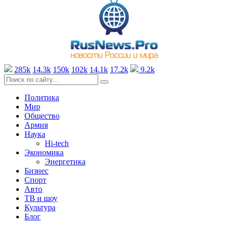
285k
14.3k
150k
102k
14.1k
17.2k
9.2k
Политика
Мир
Общество
Армия
Наука
Hi-tech
Экономика
Энергетика
Бизнес
Спорт
Авто
ТВ и шоу
Культура
Блог