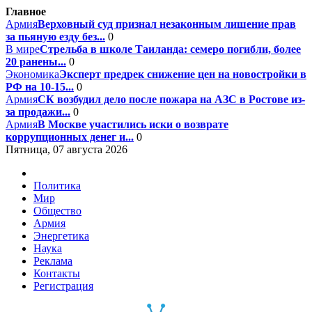
Главное
Армия
Верховный суд признал незаконным лишение прав
за пьяную езду без...
0
В мире
Стрельба в школе Таиланда: семеро погибли, более
20 ранены...
0
Экономика
Эксперт предрек снижение цен на новостройки в
РФ на 10-15...
0
Армия
СК возбудил дело после пожара на АЗС в Ростове из-
за продажи...
0
Армия
В Москве участились иски о возврате
коррупционных денег и...
0
Пятница, 07 августа 2026
Политика
Мир
Общество
Армия
Энергетика
Наука
Реклама
Контакты
Регистрация