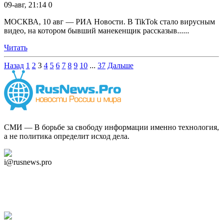
09-авг, 21:14
0
МОСКВА, 10 авг — РИА Новости. В TikTok стало вирусным
видео, на котором бывший манекенщик рассказыв......
Читать
Назад
1
2
3
4
5
6
7
8
9
10
...
37
Дальше
СМИ — В борьбе за свободу информации именно технология,
а не политика определит исход дела.
Дзен Канал
i@rusnews.pro
Telegram
Мы в Ok
Facebook
Twitter
YouTube
Google Новости