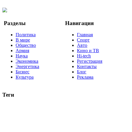
YouTube
Google Новости
Разделы
Навигация
Политика
Главная
В мире
Спорт
Общество
Авто
Армия
Кино и ТВ
Наука
Hi-tech
Экономика
Регистрация
Энергетика
Контакты
Бизнес
Блог
Культура
Реклама
Теги
Россия
Украина
Москва
Израиль
Турция
стрельба
туризм
Крым
Египет
Татарстан
Владимир Путин
Белоруссия
США
Евросоюз
Китай
Госдума
Меркель
безработица
Индия
коррупция
кризис
государство
рейтинг
трагедия
анализ
власть
забастовка
выборы