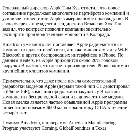
Генеральный директор Apple Тим Кук отметил, что новое
соглашение продолжает многолетнее партнёрство компаний и
усиливает инвестиции Apple в американское производство. В
свою очередь, президент и гендиректор Broadcom Хок Тан
заявил, что контракт позволит компании значительно
расширить производственные мощности в Колорадо.
Broadcom уже много лет поставляет Apple радиочастотные
компоненты для сотовой связи, а также микросхемы для Wi-Fi,
Bluetooth и других беспроводных интерфейсов в iPhone. По
данным Reuters, на Apple приходится около 20% годовой
выручки Broadcom, что делает производителя iPhone одним из
крупнейших клиентов компании.
Примечательно, что даже после начала самостоятельной
разработки модемов Apple (первый такой чип C1 дебютировал
в iPhone 16E), компания продолжила закупать у Broadcom
компоненты беспроводной связи и радиочастотные модули.
Новая сделка является частью объявленной Apple программы
инвестиций объёмом $600 млрд в экономику США в течение
четырёх лет.
Помимо Broadcom, в программе American Manufacturing
Program участвуют Corning, GlobalFoundries и Texas