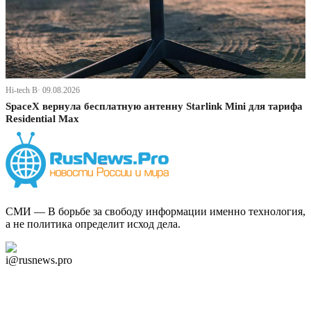
Hi-tech В· 09.08.2026
SpaceX вернула бесплатную антенну Starlink Mini для тарифа
Residential Max
СМИ — В борьбе за свободу информации именно технология,
а не политика определит исход дела.
Дзен Канал
i@rusnews.pro
Telegram
Мы в Ok
Facebook
Twitter